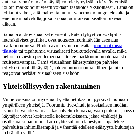
auttavat ymmärtämään käyttäjien mieltymyksiä ja käyttäytymistä,
jolloin markkinointiviestit voidaan räätälöidä yksilöllisesti. Tämä on
johtanut siihen, että mainonta tuntuu vähemmän tungettelevalta ja
enemmän palvelulta, joka tarjoaa juuri oikean sisällön oikeaan
aikaan.
Samalla audiovisuaaliset elementit, kuten lyhyet videoklipit ja
interaktiiviset grafiikat, ovat nousseet merkittävään asemaan
markkinoinnissa. Niiden avulla voidaan esittää
monimutkaisia
tilastoja
tai tapahtumia visuaalisesti houkuttelevalla tavalla, mikä
helpottaa viestin perillemenoa ja tekee markkinointimateriaalista
muistettavampaa. Tämä visuaalinen lähestymistapa palvelee
erityisesti mobiilikäyttäjiä, joiden huomio on rajallinen ja jotka
reagoivat herkästi visuaaliseen sisältöön.
Yhteisöllisyyden rakentaminen
Viime vuosina on myös nähty, että nettikasinot pyrkivät luomaan
ympärilleen yhteisöjä. Foorumit, live-chatit ja sosiaalisen median
ryhmät eivät ole vain asiakaspalvelun kanavia, vaan paikkoja, joissa
käyttäjät voivat keskustella kokemuksistaan, jakaa vinkkejä ja
osallistua kilpailuihin. Tämä yhteisöllinen lähestymistapa tekee
palveluista inhimillisempiä ja vähentää edelleen etäisyyttä kuluttajan
ja brändin välillä.