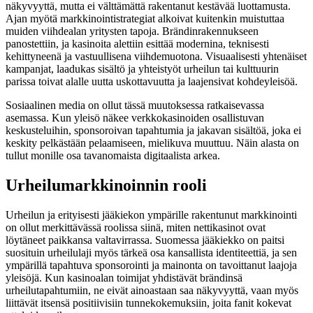
näkyvyyttä, mutta ei välttämättä rakentanut kestävää luottamusta.
Ajan myötä markkinointistrategiat alkoivat kuitenkin muistuttaa
muiden viihdealan yritysten tapoja. Brändinrakennukseen
panostettiin, ja kasinoita alettiin esittää modernina, teknisesti
kehittyneenä ja vastuullisena viihdemuotona. Visuaalisesti yhtenäiset
kampanjat, laadukas sisältö ja yhteistyöt urheilun tai kulttuurin
parissa toivat alalle uutta uskottavuutta ja laajensivat kohdeyleisöä.
Sosiaalinen media on ollut tässä muutoksessa ratkaisevassa
asemassa. Kun yleisö näkee verkkokasinoiden osallistuvan
keskusteluihin, sponsoroivan tapahtumia ja jakavan sisältöä, joka ei
keskity pelkästään pelaamiseen, mielikuva muuttuu. Näin alasta on
tullut monille osa tavanomaista digitaalista arkea.
Urheilumarkkinoinnin rooli
Urheilun ja erityisesti jääkiekon ympärille rakentunut markkinointi
on ollut merkittävässä roolissa siinä, miten nettikasinot ovat
löytäneet paikkansa valtavirrassa. Suomessa jääkiekko on paitsi
suosituin urheilulaji myös tärkeä osa kansallista identiteettiä, ja sen
ympärillä tapahtuva sponsorointi ja mainonta on tavoittanut laajoja
yleisöjä. Kun kasinoalan toimijat yhdistävät brändinsä
urheilutapahtumiin, ne eivät ainoastaan saa näkyvyyttä, vaan myös
liittävät itsensä positiivisiin tunnekokemuksiin, joita fanit kokevat