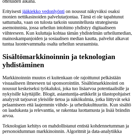
otteluiden aikana.
Erityisesti
jääkiekko vedonlyönti
on noussut näkyväksi osaksi
monien nettikasinoiden palvelutarjontaa. Tämä ei ole tapahtunut
sattumalta, vaan on tulosta tarkoin suunnitellusta strategisesta
asemoinnista, jossa urheilun intohimo yhdistyy digitaaliseen
viihteeseen. Kun kuluttaja kohtaa tämän yhdistelmän urheilumedian,
mainoskampanjoiden ja sosiaalisen median kautta, palvelut alkavat
tuntua luontevammalta osalta urheilun seuraamista.
Sisältömarkkinoinnin ja teknologian
yhdistäminen
Markkinoinnin muutos ei kuitenkaan ole rajoittunut pelkästään
visuaaliseen ilmeeseen tai sponsorointiin. Sisältömarkkinointi on
noussut keskeiseksi työkaluksi, joka tuo lisäarvoa potentiaalisille ja
nykyisille käyttäjille. Blogit, asiantuntija-artikkelit ja tilastopohjaiset
analyysit tarjoavat yleisölle tietoa ja näkökulmia, jotka liittyvät sekä
pelaamiseen että laajemmin viihde- ja urheilukulttuuriin. Kun sisältö
on laadukasta ja relevanttia, se rakentaa luottamusta ja lisää brändin
arvoa.
Teknologian kehitys on mahdollistanut entistä kohdennetumman ja
personoidumman markkinoinnin. Algoritmit ja data-analytiikka