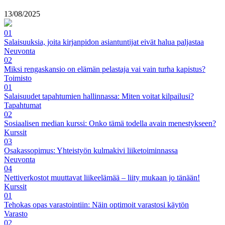
13/08/2025
01
Salaisuuksia, joita kirjanpidon asiantuntijat eivät halua paljastaa
Neuvonta
02
Miksi rengaskansio on elämän pelastaja vai vain turha kapistus?
Toimisto
01
Salaisuudet tapahtumien hallinnassa: Miten voitat kilpailusi?
Tapahtumat
02
Sosiaalisen median kurssi: Onko tämä todella avain menestykseen?
Kurssit
03
Osakassopimus: Yhteistyön kulmakivi liiketoiminnassa
Neuvonta
04
Nettiverkostot muuttavat liikeelämää – liity mukaan jo tänään!
Kurssit
01
Tehokas opas varastointiin: Näin optimoit varastosi käytön
Varasto
02