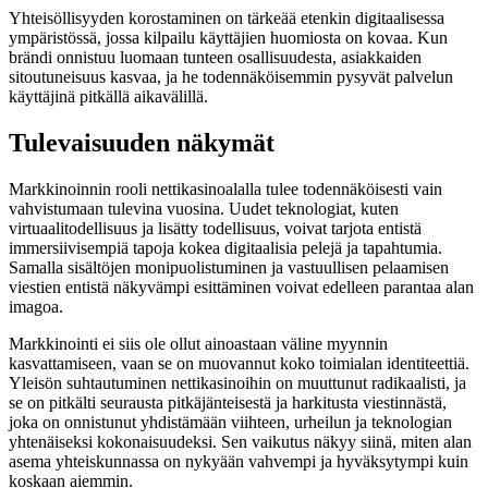
Yhteisöllisyyden korostaminen on tärkeää etenkin digitaalisessa
ympäristössä, jossa kilpailu käyttäjien huomiosta on kovaa. Kun
brändi onnistuu luomaan tunteen osallisuudesta, asiakkaiden
sitoutuneisuus kasvaa, ja he todennäköisemmin pysyvät palvelun
käyttäjinä pitkällä aikavälillä.
Tulevaisuuden näkymät
Markkinoinnin rooli nettikasinoalalla tulee todennäköisesti vain
vahvistumaan tulevina vuosina. Uudet teknologiat, kuten
virtuaalitodellisuus ja lisätty todellisuus, voivat tarjota entistä
immersiivisempiä tapoja kokea digitaalisia pelejä ja tapahtumia.
Samalla sisältöjen monipuolistuminen ja vastuullisen pelaamisen
viestien entistä näkyvämpi esittäminen voivat edelleen parantaa alan
imagoa.
Markkinointi ei siis ole ollut ainoastaan väline myynnin
kasvattamiseen, vaan se on muovannut koko toimialan identiteettiä.
Yleisön suhtautuminen nettikasinoihin on muuttunut radikaalisti, ja
se on pitkälti seurausta pitkäjänteisestä ja harkitusta viestinnästä,
joka on onnistunut yhdistämään viihteen, urheilun ja teknologian
yhtenäiseksi kokonaisuudeksi. Sen vaikutus näkyy siinä, miten alan
asema yhteiskunnassa on nykyään vahvempi ja hyväksytympi kuin
koskaan aiemmin.