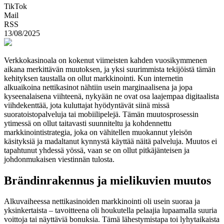
TikTok
Mail
RSS
13/08/2025
Verkkokasinoala on kokenut viimeisten kahden vuosikymmenen
aikana merkittävän muutoksen, ja yksi suurimmista tekijöistä tämän
kehityksen taustalla on ollut markkinointi. Kun internetin
alkuaikoina nettikasinot nähtiin usein marginaalisena ja jopa
kyseenalaisena viihteenä, nykyään ne ovat osa laajempaa digitaalista
viihdekenttää, jota kuluttajat hyödyntävät siinä missä
suoratoistopalveluja tai mobiilipelejä. Tämän muutosprosessin
ytimessä on ollut taitavasti suunniteltu ja kohdennettu
markkinointistrategia, joka on vähitellen muokannut yleisön
käsityksiä ja madaltanut kynnystä käyttää näitä palveluja. Muutos ei
tapahtunut yhdessä yössä, vaan se on ollut pitkäjänteisen ja
johdonmukaisen viestinnän tulosta.
Brändinrakennus ja mielikuvien muutos
Alkuvaiheessa nettikasinoiden markkinointi oli usein suoraa ja
yksinkertaista – tavoitteena oli houkutella pelaajia lupaamalla suuria
voittoja tai näyttäviä bonuksia. Tämä lähestymistapa toi lyhytaikaista