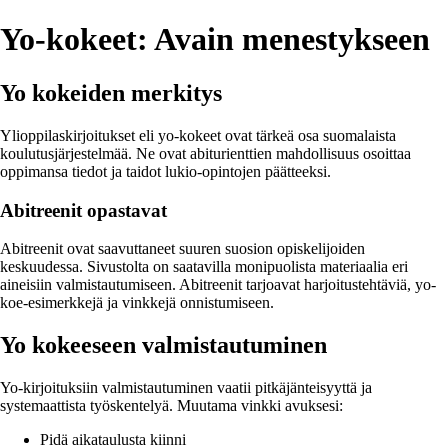
Yo-kokeet: Avain menestykseen
Yo kokeiden merkitys
Ylioppilaskirjoitukset eli yo-kokeet ovat tärkeä osa suomalaista
koulutusjärjestelmää. Ne ovat abiturienttien mahdollisuus osoittaa
oppimansa tiedot ja taidot lukio-opintojen päätteeksi.
Abitreenit opastavat
Abitreenit ovat saavuttaneet suuren suosion opiskelijoiden
keskuudessa. Sivustolta on saatavilla monipuolista materiaalia eri
aineisiin valmistautumiseen. Abitreenit tarjoavat harjoitustehtäviä, yo-
koe-esimerkkejä ja vinkkejä onnistumiseen.
Yo kokeeseen valmistautuminen
Yo-kirjoituksiin valmistautuminen vaatii pitkäjänteisyyttä ja
systemaattista työskentelyä. Muutama vinkki avuksesi:
Pidä aikataulusta kiinni