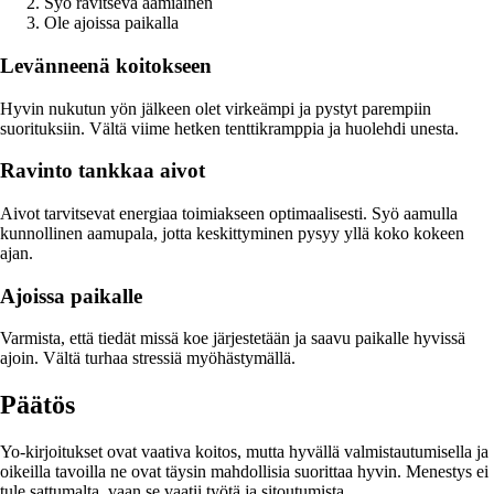
Syö ravitseva aamiainen
Ole ajoissa paikalla
Levänneenä koitokseen
Hyvin nukutun yön jälkeen olet virkeämpi ja pystyt parempiin
suorituksiin. Vältä viime hetken tenttikramppia ja huolehdi unesta.
Ravinto tankkaa aivot
Aivot tarvitsevat energiaa toimiakseen optimaalisesti. Syö aamulla
kunnollinen aamupala, jotta keskittyminen pysyy yllä koko kokeen
ajan.
Ajoissa paikalle
Varmista, että tiedät missä koe järjestetään ja saavu paikalle hyvissä
ajoin. Vältä turhaa stressiä myöhästymällä.
Päätös
Yo-kirjoitukset ovat vaativa koitos, mutta hyvällä valmistautumisella ja
oikeilla tavoilla ne ovat täysin mahdollisia suorittaa hyvin. Menestys ei
tule sattumalta, vaan se vaatii työtä ja sitoutumista.