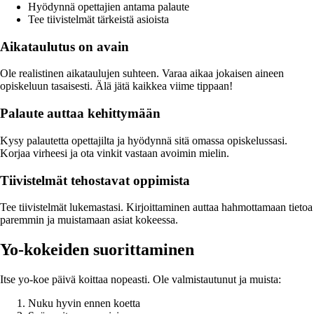
Hyödynnä opettajien antama palaute
Tee tiivistelmät tärkeistä asioista
Aikataulutus on avain
Ole realistinen aikataulujen suhteen. Varaa aikaa jokaisen aineen
opiskeluun tasaisesti. Älä jätä kaikkea viime tippaan!
Palaute auttaa kehittymään
Kysy palautetta opettajilta ja hyödynnä sitä omassa opiskelussasi.
Korjaa virheesi ja ota vinkit vastaan avoimin mielin.
Tiivistelmät tehostavat oppimista
Tee tiivistelmät lukemastasi. Kirjoittaminen auttaa hahmottamaan tietoa
paremmin ja muistamaan asiat kokeessa.
Yo-kokeiden suorittaminen
Itse yo-koe päivä koittaa nopeasti. Ole valmistautunut ja muista:
Nuku hyvin ennen koetta