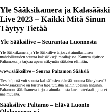
Yle Sääksikamera ja Kalasääski
Live 2023 – Kaikki Mitä Sinun
Täytyy Tietää
Yle Sääksilive – Seurantaa Luonnosta
Yle Sääksikamera ja Yle Sääksilive tarjoavat ainutlaatuisen
mahdollisuuden seurata kalasääksejä reaaliajassa. Kamera sijaitsee
Paltamossa ja tarjoaa upean näkymän sääksien elämään.
www.sääksilive – Seuraa Paltamon Sääksiä
Tiesitkö, että voit seurata kalasääksien elämää suorana lähetyksenä?
www.sääksilive on loistava tapa tutustua näihin upeisiin lintuihin.
Paltamon sääksikamera tarjoaa ainutlaatuista kuvamateriaalia, jota et
näe muualta.
Sääksilive Paltamo – Elävä Luonto
Olohuoneessasi