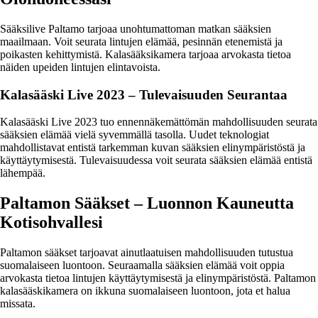
Sääksilive Paltamo tarjoaa unohtumattoman matkan sääksien
maailmaan. Voit seurata lintujen elämää, pesinnän etenemistä ja
poikasten kehittymistä. Kalasääksikamera tarjoaa arvokasta tietoa
näiden upeiden lintujen elintavoista.
Kalasääski Live 2023 – Tulevaisuuden Seurantaa
Kalasääski Live 2023 tuo ennennäkemättömän mahdollisuuden seurata
sääksien elämää vielä syvemmällä tasolla. Uudet teknologiat
mahdollistavat entistä tarkemman kuvan sääksien elinympäristöstä ja
käyttäytymisestä. Tulevaisuudessa voit seurata sääksien elämää entistä
lähempää.
Paltamon Sääkset – Luonnon Kauneutta
Kotisohvallesi
Paltamon sääkset tarjoavat ainutlaatuisen mahdollisuuden tutustua
suomalaiseen luontoon. Seuraamalla sääksien elämää voit oppia
arvokasta tietoa lintujen käyttäytymisestä ja elinympäristöstä. Paltamon
kalasääskikamera on ikkuna suomalaiseen luontoon, jota et halua
missata.