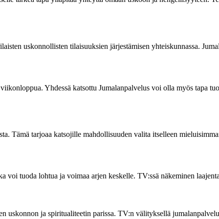
sten uskonnollisten tilaisuuksien järjestämisen yhteiskunnassa. Jumalan
viikonloppua. Yhdessä katsottu Jumalanpalvelus voi olla myös tapa tuo
ista. Tämä tarjoaa katsojille mahdollisuuden valita itselleen mieluisimm
a voi tuoda lohtua ja voimaa arjen keskelle. TV:ssä näkeminen laajenta
en uskonnon ja spiritualiteetin parissa. TV:n välityksellä jumalanpalvel