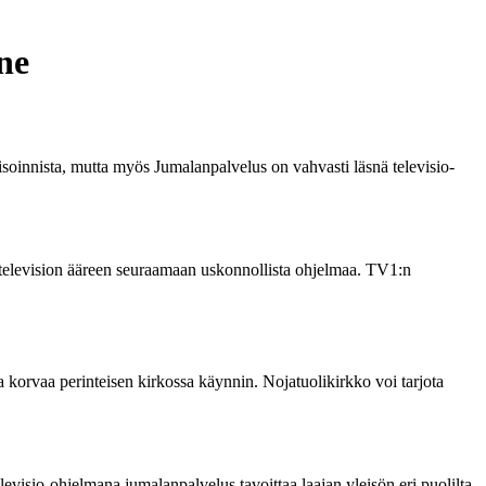
ne
isoinnista, mutta myös Jumalanpalvelus on vahvasti läsnä televisio-
 television ääreen seuraamaan uskonnollista ohjelmaa. TV1:n
ka korvaa perinteisen kirkossa käynnin. Nojatuolikirkko voi tarjota
evisio-ohjelmana jumalanpalvelus tavoittaa laajan yleisön eri puolilta