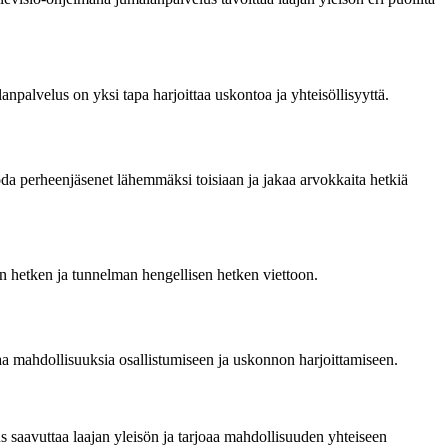
palvelus on yksi tapa harjoittaa uskontoa ja yhteisöllisyyttä.
da perheenjäsenet lähemmäksi toisiaan ja jakaa arvokkaita hetkiä
an hetken ja tunnelman hengellisen hetken viettoon.
a mahdollisuuksia osallistumiseen ja uskonnon harjoittamiseen.
us saavuttaa laajan yleisön ja tarjoaa mahdollisuuden yhteiseen