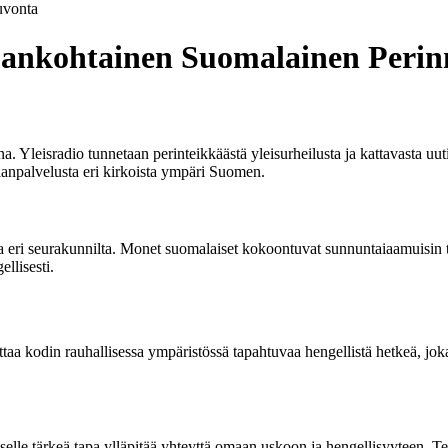
vonta
jankohtainen Suomalainen Perin
. Yleisradio tunnetaan perinteikkäästä yleisurheilusta ja kattavasta uut
anpalvelusta eri kirkoista ympäri Suomen.
ia eri seurakunnilta. Monet suomalaiset kokoontuvat sunnuntaiaamuisin
ellisesti.
ittaa kodin rauhallisessa ympäristössä tapahtuvaa hengellistä hetkeä, jo
lle tärkeä tapa ylläpitää yhteyttä omaan uskoon ja hengellisyyteen. Tel