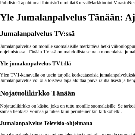
Puhdistus
Tapahtumat
Toimisto
Toimitilat
Kurssit
Markkinointi
Varasto
Neu
Yle Jumalanpalvelus Tänään: A
Jumalanpalvelus TV:ssä
Jumalanpalvelus on monille suomalaisille merkittävä hetki viikonloppuna
ohjelmistossa. Tänään TV:ssä on mahdollista seurata monenlaista jumal
Yle jumalanpalvelus TV1:llä
Ylen TV1-kanavalla on usein tarjolla korkeatasoisia jumalanpalveluks
Jumalanpalvelus voi olla loistava tapa aloittaa päivä rauhallisesti ja heng
Nojatuolikirkko Tänään
Nojatuolikirkko on käsite, joka on tuttu monille suomalaisille. Se tarko
samaa henkistä voimaa ja tukea kuin perinteinenkin kirkkohetki.
Jumalanpalvelus Televisio-ohjelmana
Jumalanpalveluksen seuraaminen televisiosta voi olla monelle suomalaise