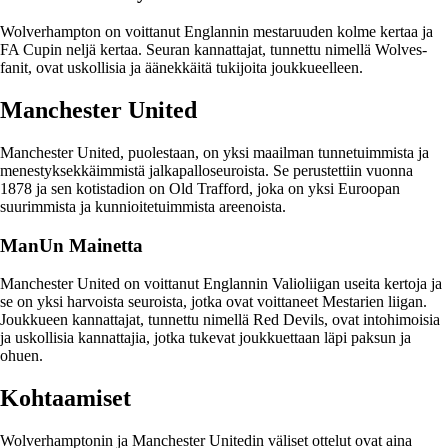
Wolverhampton on voittanut Englannin mestaruuden kolme kertaa ja
FA Cupin neljä kertaa. Seuran kannattajat, tunnettu nimellä Wolves-
fanit, ovat uskollisia ja äänekkäitä tukijoita joukkueelleen.
Manchester United
Manchester United, puolestaan, on yksi maailman tunnetuimmista ja
menestyksekkäimmistä jalkapalloseuroista. Se perustettiin vuonna
1878 ja sen kotistadion on Old Trafford, joka on yksi Euroopan
suurimmista ja kunnioitetuimmista areenoista.
ManUn Mainetta
Manchester United on voittanut Englannin Valioliigan useita kertoja ja
se on yksi harvoista seuroista, jotka ovat voittaneet Mestarien liigan.
Joukkueen kannattajat, tunnettu nimellä Red Devils, ovat intohimoisia
ja uskollisia kannattajia, jotka tukevat joukkuettaan läpi paksun ja
ohuen.
Kohtaamiset
Wolverhamptonin ja Manchester Unitedin väliset ottelut ovat aina