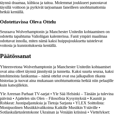
täynnä draamaa, kiihkoa ja taitoa. Molemmat joukkueet panostavat
täysillä voittoon ja pyrkivät tarjoamaan faneilleen unohtumattomia
hetkiä kentällä.
Odotettavissa Oleva Ottelu
Seuraava Wolverhamptonin ja Manchester Unitedin kohtaaminen on
odotettu tapahtuma Valioliigan kalenterissa. Fanit ympäri maailmaa
odottavat innolla, miten nämä kaksi huippujoukkuetta taistelevat
voitosta ja kunnioituksesta kentällä.
Päätössanat
Yhteenvetona Wolverhamptonin ja Manchester Unitedin kohtaamiset
ovat aina olleet täynnä jännitystä ja tunnetta. Kaksi suurta seuraa, kaksi
intohimoista fanikuntaa – nämä ottelut ovat osa jalkapallon rikasta
historiaa ja tuovat aina mukanaan unohtumattomia hetkiä niin pelaajille
kuin katsojillekin.
Yle Areenan Parhaat TV-sarjat
•
Yle Sää Helsinki – Tänään ja tulevina
päivinä
•
Ajattelen siis Olen – Filosofisia Kysymyksiä
•
Kauniit ja
Rohkeat: Juonipaljastuksia ja Tietoja Sarjasta
•
YLEX Soittolista:
Monipuolinen Musiikkivalikoima Kaikille Musiikin Ystäville
•
Sotilaskuljetuslentokone Ukrainan ja Venäjän kriisissä
•
Viettelykset: