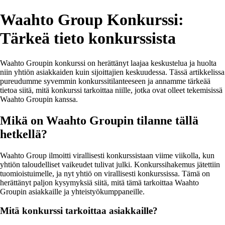
Waahto Group Konkurssi:
Tärkeä tieto konkurssista
Waahto Groupin konkurssi on herättänyt laajaa keskustelua ja huolta
niin yhtiön asiakkaiden kuin sijoittajien keskuudessa. Tässä artikkelissa
pureudumme syvemmin konkurssitilanteeseen ja annamme tärkeää
tietoa siitä, mitä konkurssi tarkoittaa niille, jotka ovat olleet tekemisissä
Waahto Groupin kanssa.
Mikä on Waahto Groupin tilanne tällä
hetkellä?
Waahto Group ilmoitti virallisesti konkurssistaan viime viikolla, kun
yhtiön taloudelliset vaikeudet tulivat julki. Konkurssihakemus jätettiin
tuomioistuimelle, ja nyt yhtiö on virallisesti konkurssissa. Tämä on
herättänyt paljon kysymyksiä siitä, mitä tämä tarkoittaa Waahto
Groupin asiakkaille ja yhteistyökumppaneille.
Mitä konkurssi tarkoittaa asiakkaille?