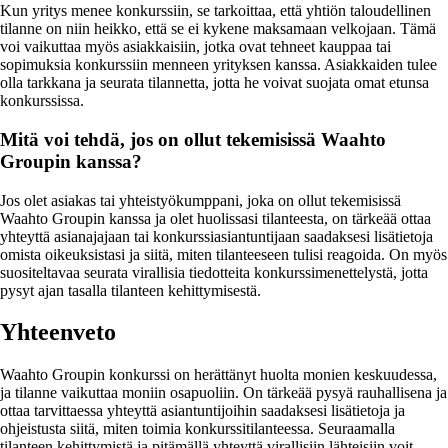
Kun yritys menee konkurssiin, se tarkoittaa, että yhtiön taloudellinen
tilanne on niin heikko, että se ei kykene maksamaan velkojaan. Tämä
voi vaikuttaa myös asiakkaisiin, jotka ovat tehneet kauppaa tai
sopimuksia konkurssiin menneen yrityksen kanssa. Asiakkaiden tulee
olla tarkkana ja seurata tilannetta, jotta he voivat suojata omat etunsa
konkurssissa.
Mitä voi tehdä, jos on ollut tekemisissä Waahto
Groupin kanssa?
Jos olet asiakas tai yhteistyökumppani, joka on ollut tekemisissä
Waahto Groupin kanssa ja olet huolissasi tilanteesta, on tärkeää ottaa
yhteyttä asianajajaan tai konkurssiasiantuntijaan saadaksesi lisätietoja
omista oikeuksistasi ja siitä, miten tilanteeseen tulisi reagoida. On myös
suositeltavaa seurata virallisia tiedotteita konkurssimenettelystä, jotta
pysyt ajan tasalla tilanteen kehittymisestä.
Yhteenveto
Waahto Groupin konkurssi on herättänyt huolta monien keskuudessa,
ja tilanne vaikuttaa moniin osapuoliin. On tärkeää pysyä rauhallisena ja
ottaa tarvittaessa yhteyttä asiantuntijoihin saadaksesi lisätietoja ja
ohjeistusta siitä, miten toimia konkurssitilanteessa. Seuraamalla
tilanteen kehittymistä ja pitämällä yhteyttä virallisiin lähteisiin voit