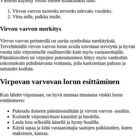
Yleisesti käytetty versio menee kutakuinkin näin:
Virvon varvon tuoreeks terveeks tulevaks vuodeks.
Vitsa sulle, palkka mulle.
Virvon varvon merkitys
Virvon varvon perinteellä on useita symbolisia merkityksiä.
Tervehtimällä virvon varvon lorun avulla toivotaan terveyttä ja hyvää
vuotta niin virpomiselle osallistuville kuin myös vastaanottajille.
Pääsiäisnoitien tai virpojien pukeutuminen liittyy myös vanhoihin
uskomuksiin puhdistavasta voimasta, jolla karkotetaan pahuus ja
sairaudet kodista.
Virpovan varvovan lorun esittäminen
Kun lähdet virpomaan, on hyvä muistaa muutama vinkki lorun
esittämiseen:
Pukeudu iloiseen pääsiäissisältään ja virvon varvon -asuihin.
Koristele virpomavitsasi kauniisti ja huolella.
Laula loru selkeällä äänellä ja hymy huulilla.
Käytä tapaa ja kiitä vastaanottajia saatujen palkkioiden, kuten
makeisten, kanssa.