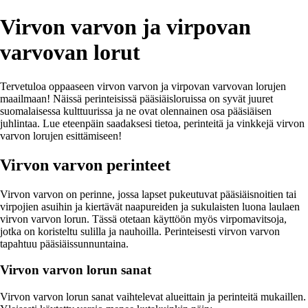
Virvon varvon ja virpovan
varvovan lorut
Tervetuloa oppaaseen virvon varvon ja virpovan varvovan lorujen
maailmaan! Näissä perinteisissä pääsiäisloruissa on syvät juuret
suomalaisessa kulttuurissa ja ne ovat olennainen osa pääsiäisen
juhlintaa. Lue eteenpäin saadaksesi tietoa, perinteitä ja vinkkejä virvon
varvon lorujen esittämiseen!
Virvon varvon perinteet
Virvon varvon on perinne, jossa lapset pukeutuvat pääsiäisnoitien tai
virpojien asuihin ja kiertävät naapureiden ja sukulaisten luona laulaen
virvon varvon lorun. Tässä otetaan käyttöön myös virpomavitsoja,
jotka on koristeltu sulilla ja nauhoilla. Perinteisesti virvon varvon
tapahtuu pääsiäissunnuntaina.
Virvon varvon lorun sanat
Virvon varvon lorun sanat vaihtelevat alueittain ja perinteitä mukaillen.