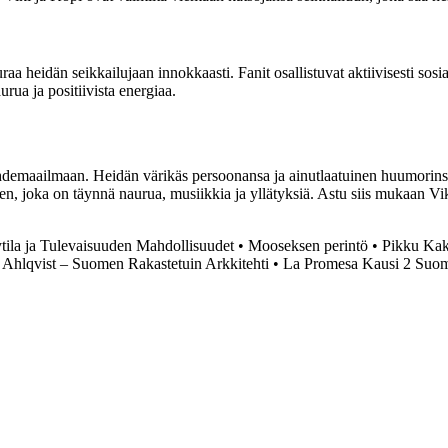
raa heidän seikkailujaan innokkaasti. Fanit osallistuvat aktiivisesti so
rua ja positiivista energiaa.
hdemaailmaan. Heidän värikäs persoonansa ja ainutlaatuinen huumorinsa
sen, joka on täynnä naurua, musiikkia ja yllätyksiä. Astu siis mukaan
tila ja Tulevaisuuden Mahdollisuudet
•
Mooseksen perintö
•
Pikku Kak
 Ahlqvist – Suomen Rakastetuin Arkkitehti
•
La Promesa Kausi 2 Suo