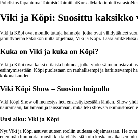
Puhdistus
Tapahtumat
Toimisto
Toimitilat
Kurssit
Markkinointi
Varasto
Neu
Viki ja Köpi: Suosittu kaksikko 
Viki ja Köpi ovat monille tuttuja hahmoja, jotka ovat viihdyttäneet su
jännittyneinä kaksikon uutta ohjelmaa, Viki ja Köpi. Tässä artikkeli
Kuka on Viki ja kuka on Köpi?
Viki ja Köpi ovat kaksi erilaista hahmoa, jotka yhdessä muodostavat u
esiintymisestään. Köpi puolestaan on rauhallisempi ja harkitsevampi 
kokonaisuuden.
Viki Köpi Show – Suosion huipulla
Viki Köpi Show oli menestys heti ensiesityksestään lähtien. Show yhdisti
nauramaan, laulamaan ja tanssimaan, mikä teki showsta ikimuistoisen el
Uusi alku: Viki ja Köpi
Nyt Viki ja Köpi astuvat uuteen rooliin uudessa ohjelmassaan. He ovat 
enemmän huumoria, musiikkia ja yllätyksiä kuin koskaan aikaisemmin. V