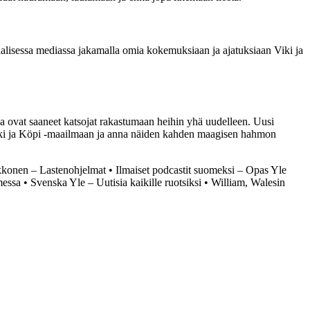
siaalisessa mediassa jakamalla omia kokemuksiaan ja ajatuksiaan Viki ja
 ovat saaneet katsojat rakastumaan heihin yhä uudelleen. Uusi
 Viki ja Köpi -maailmaan ja anna näiden kahden maagisen hahmon
konen – Lastenohjelmat
•
Ilmaiset podcastit suomeksi – Opas Yle
messa
•
Svenska Yle – Uutisia kaikille ruotsiksi
•
William, Walesin