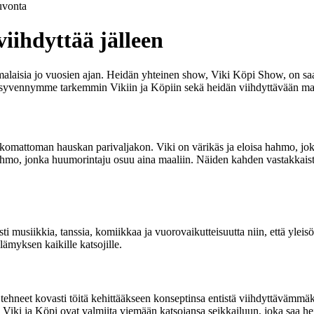
vonta
viihdyttää jälleen
omalaisia jo vuosien ajan. Heidän yhteinen show, Viki Köpi Show, on sa
ssa syvennymme tarkemmin Vikiin ja Köpiin sekä heidän viihdyttävään m
skomattoman hauskan parivaljakon. Viki on värikäs ja eloisa hahmo, jok
hahmo, jonka huumorintaju osuu aina maaliin. Näiden kahden vastakkais
 musiikkia, tanssia, komiikkaa ja vuorovaikutteisuutta niin, että yleisö
ämyksen kaikille katsojille.
tehneet kovasti töitä kehittääkseen konseptinsa entistä viihdyttävämmä
iki ja Köpi ovat valmiita viemään katsojansa seikkailuun, joka saa he