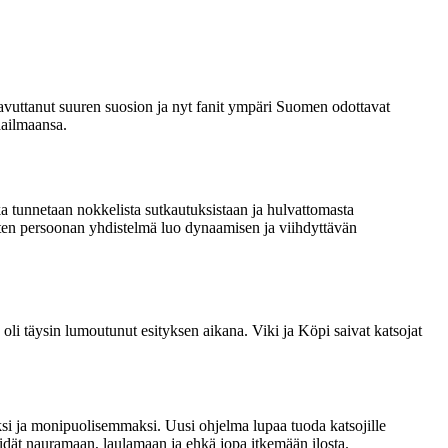
avuttanut suuren suosion ja nyt fanit ympäri Suomen odottavat
aailmaansa.
a tunnetaan nokkelista sutkautuksistaan ja hulvattomasta
ten persoonan yhdistelmä luo dynaamisen ja viihdyttävän
 oli täysin lumoutunut esityksen aikana. Viki ja Köpi saivat katsojat
ksi ja monipuolisemmaksi. Uusi ohjelma lupaa tuoda katsojille
idät nauramaan, laulamaan ja ehkä jopa itkemään ilosta.