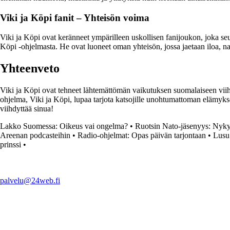
Viki ja Köpi fanit – Yhteisön voima
Viki ja Köpi ovat keränneet ympärilleen uskollisen fanijoukon, joka seu
Köpi -ohjelmasta. He ovat luoneet oman yhteisön, jossa jaetaan iloa, nau
Yhteenveto
Viki ja Köpi ovat tehneet lähtemättömän vaikutuksen suomalaiseen vii
ohjelma, Viki ja Köpi, lupaa tarjota katsojille unohtumattoman elämyk
viihdyttää sinua!
Lakko Suomessa: Oikeus vai ongelma?
•
Ruotsin Nato-jäsenyys: Nyky
Areenan podcasteihin
•
Radio-ohjelmat: Opas päivän tarjontaan
•
Lusu
prinssi
•
palvelu@24web.fi