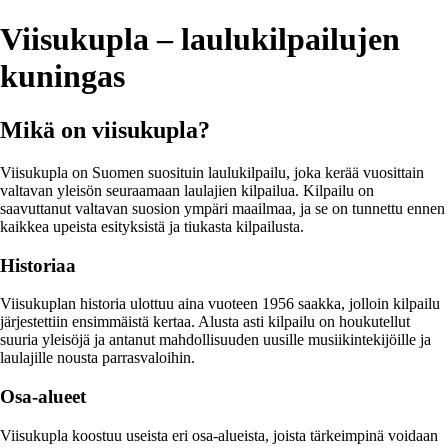
Viisukupla – laulukilpailujen
kuningas
Mikä on viisukupla?
Viisukupla on Suomen suosituin laulukilpailu, joka kerää vuosittain
valtavan yleisön seuraamaan laulajien kilpailua. Kilpailu on
saavuttanut valtavan suosion ympäri maailmaa, ja se on tunnettu ennen
kaikkea upeista esityksistä ja tiukasta kilpailusta.
Historiaa
Viisukuplan historia ulottuu aina vuoteen 1956 saakka, jolloin kilpailu
järjestettiin ensimmäistä kertaa. Alusta asti kilpailu on houkutellut
suuria yleisöjä ja antanut mahdollisuuden uusille musiikintekijöille ja
laulajille nousta parrasvaloihin.
Osa-alueet
Viisukupla koostuu useista eri osa-alueista, joista tärkeimpinä voidaan