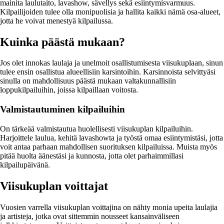
mainita laulutaito, lavashow, sävellys sekä esiintymisvarmuus.
Kilpailijoiden tulee olla monipuolisia ja hallita kaikki nämä osa-alueet,
jotta he voivat menestyä kilpailussa.
Kuinka päästä mukaan?
Jos olet innokas laulaja ja unelmoit osallistumisesta viisukuplaan, sinun
tulee ensin osallistua alueellisiin karsintoihin. Karsinnoista selvittyäsi
sinulla on mahdollisuus päästä mukaan valtakunnallisiin
loppukilpailuihin, joissa kilpaillaan voitosta.
Valmistautuminen kilpailuihin
On tärkeää valmistautua huolellisesti viisukuplan kilpailuihin.
Harjoittele laulua, kehitä lavashowta ja työstä omaa esiintymistäsi, jotta
voit antaa parhaan mahdollisen suorituksen kilpailuissa. Muista myös
pitää huolta äänestäsi ja kunnosta, jotta olet parhaimmillasi
kilpailupäivänä.
Viisukuplan voittajat
Vuosien varrella viisukuplan voittajina on nähty monia upeita laulajia
ja artisteja, jotka ovat sittemmin nousseet kansainväliseen