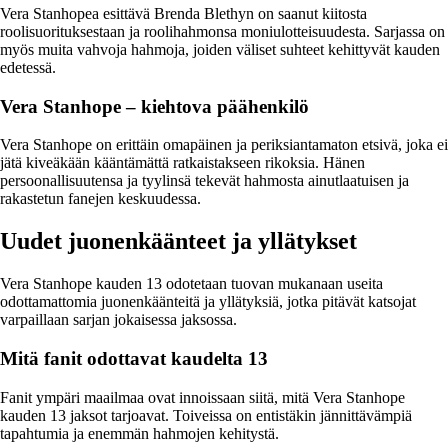
Vera Stanhopea esittävä Brenda Blethyn on saanut kiitosta
roolisuorituksestaan ja roolihahmonsa moniulotteisuudesta. Sarjassa on
myös muita vahvoja hahmoja, joiden väliset suhteet kehittyvät kauden
edetessä.
Vera Stanhope – kiehtova päähenkilö
Vera Stanhope on erittäin omapäinen ja periksiantamaton etsivä, joka ei
jätä kiveäkään kääntämättä ratkaistakseen rikoksia. Hänen
persoonallisuutensa ja tyylinsä tekevät hahmosta ainutlaatuisen ja
rakastetun fanejen keskuudessa.
Uudet juonenkäänteet ja yllätykset
Vera Stanhope kauden 13 odotetaan tuovan mukanaan useita
odottamattomia juonenkäänteitä ja yllätyksiä, jotka pitävät katsojat
varpaillaan sarjan jokaisessa jaksossa.
Mitä fanit odottavat kaudelta 13
Fanit ympäri maailmaa ovat innoissaan siitä, mitä Vera Stanhope
kauden 13 jaksot tarjoavat. Toiveissa on entistäkin jännittävämpiä
tapahtumia ja enemmän hahmojen kehitystä.