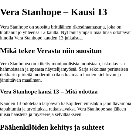
Vera Stanhope – Kausi 13
Vera Stanhope on suosittu brittiläinen rikosdraamasarja, joka on
tuottanut jo yhteensä 12 kautta. Nyt fanit ympäri maailmaa odottavat
innolla Vera Stanhope kauden 13 julkaisua.
Mikä tekee Verasta niin suositun
Vera Stanhopea on kiitetty monipuolisista juonistaan, uskottavista
hahmoistaan ja upeasta näyttelijäntyöstä. Sarja sekoittaa perinteisen
dekkarin piirteitä moderniin rikosdraamaan luoden kiehtovan ja
jännittävän maailman.
Vera Stanhope kausi 13 – Mitä odottaa
Kauden 13 odotetaan tarjoavan katsojilleen entistäkin jännittävämpiä
tapahtumia ja arvoituksia ratkaistavaksi. Vera Stanhope saa jälleen
uusia haasteita ja mysteerejä selvittääkseen.
Päähenkilöiden kehitys ja suhteet