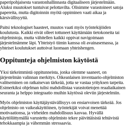
paperipohjaisesta varastonhallinnasta digitaaliseen järjestelmään.
Aluksi muutokset tuntuivat pelottavilta. Olisimme varastoineet satoja
papereita, mutta digitoinnin myötä oppiminen vaati aikaa ja
kärsivällisyyttä.
Paitsi teknologiset haasteet, muutos vaati myös työntekijöiden
koulutusta. Kaikki eivät olleet tottuneet käyttämään tietokoneita tai
ohjelmistoja, mutta vähitellen kaikki oppivat navigoimaan
järjestelmämme läpi. Yhteistyö tiimin kanssa oli avainasemassa, ja
yhteiset koulutukset auttoivat luomaan yhteishengen.
Oppitunteja ohjelmiston käytöstä
Yksi tärkeimmistä oppitunneista, jonka olemme saaneet, on
järjestelmän valinnan merkitys. Oikeanlaisen inventaario-ohjelmiston
valitseminen on ratkaisevan tärkeää, jotta se vastaa yrityksen tarpeita.
Esimerkiksi ohjelman tulisi mahdollistaa varastotietojen reaaliaikainen
seuranta ja helppo integraatio muihin käytössä oleviin järjestelmiin.
Myös ohjelmiston käyttäjäystävällisyys on ensiarvoisen tärkeää. Jos
ohjelmisto on vaikeakäyttöinen, työntekijät voivat menettää
motivaationsa, ja virheiden mahdollisuus kasvaa. Hyvällä
käyttöliittymällä varustettu ohjelmisto tekee päivittäisistä tehtävistä
tehokkaampia ja vähemmän stressaavia.