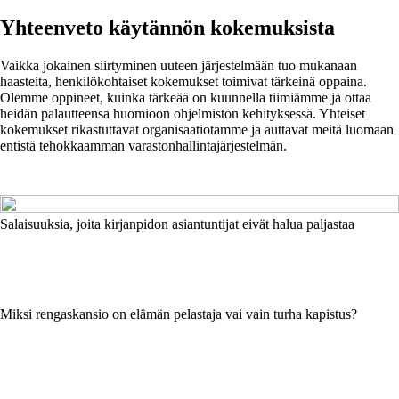
Yhteenveto käytännön kokemuksista
Vaikka jokainen siirtyminen uuteen järjestelmään tuo mukanaan
haasteita, henkilökohtaiset kokemukset toimivat tärkeinä oppaina.
Olemme oppineet, kuinka tärkeää on kuunnella tiimiämme ja ottaa
heidän palautteensa huomioon ohjelmiston kehityksessä. Yhteiset
kokemukset rikastuttavat organisaatiotamme ja auttavat meitä luomaan
entistä tehokkaamman varastonhallintajärjestelmän.
Salaisuuksia, joita kirjanpidon asiantuntijat eivät halua paljastaa
Miksi rengaskansio on elämän pelastaja vai vain turha kapistus?