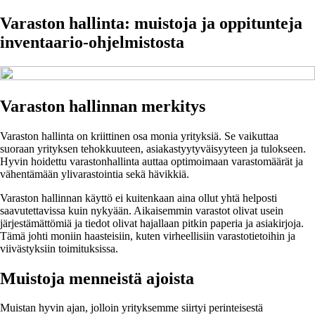
Varaston hallinta: muistoja ja oppitunteja
inventaario-ohjelmistosta
Varaston hallinnan merkitys
Varaston hallinta on kriittinen osa monia yrityksiä. Se vaikuttaa
suoraan yrityksen tehokkuuteen, asiakastyytyväisyyteen ja tulokseen.
Hyvin hoidettu varastonhallinta auttaa optimoimaan varastomäärät ja
vähentämään ylivarastointia sekä hävikkiä.
Varaston hallinnan käyttö ei kuitenkaan aina ollut yhtä helposti
saavutettavissa kuin nykyään. Aikaisemmin varastot olivat usein
järjestämättömiä ja tiedot olivat hajallaan pitkin paperia ja asiakirjoja.
Tämä johti moniin haasteisiin, kuten virheellisiin varastotietoihin ja
viivästyksiin toimituksissa.
Muistoja menneistä ajoista
Muistan hyvin ajan, jolloin yrityksemme siirtyi perinteisestä