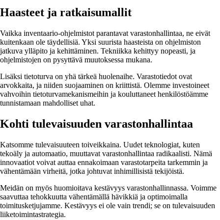
Haasteet ja ratkaisumallit
Vaikka inventaario-ohjelmistot parantavat varastonhallintaa, ne eivät
kuitenkaan ole täydellisiä. Yksi suurista haasteista on ohjelmiston
jatkuva ylläpito ja kehittäminen. Tekniikka kehittyy nopeasti, ja
ohjelmistojen on pysyttävä muutoksessa mukana.
Lisäksi tietoturva on yhä tärkeä huolenaihe. Varastotiedot ovat
arvokkaita, ja niiden suojaaminen on kriittistä. Olemme investoineet
vahvoihin tietoturvamekanismeihin ja kouluttaneet henkilöstöämme
tunnistamaan mahdolliset uhat.
Kohti tulevaisuuden varastonhallintaa
Katsomme tulevaisuuteen toiveikkaina. Uudet teknologiat, kuten
tekoäly ja automaatio, muuttavat varastonhallintaa radikaalisti. Nämä
innovaatiot voivat auttaa ennakoimaan varastotarpeita tarkemmin ja
vähentämään virheitä, jotka johtuvat inhimillisistä tekijöistä.
Meidän on myös huomioitava kestävyys varastonhallinnassa. Voimme
saavuttaa tehokkuutta vähentämällä hävikkiä ja optimoimalla
toimitusketjujamme. Kestävyys ei ole vain trendi; se on tulevaisuuden
liiketoimintastrategia.