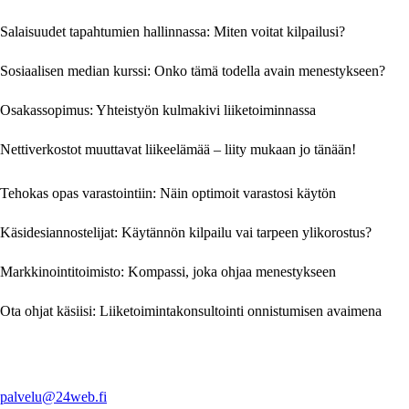
Salaisuudet tapahtumien hallinnassa: Miten voitat kilpailusi?
Sosiaalisen median kurssi: Onko tämä todella avain menestykseen?
Osakassopimus: Yhteistyön kulmakivi liiketoiminnassa
Nettiverkostot muuttavat liikeelämää – liity mukaan jo tänään!
Tehokas opas varastointiin: Näin optimoit varastosi käytön
Käsidesiannostelijat: Käytännön kilpailu vai tarpeen ylikorostus?
Markkinointitoimisto: Kompassi, joka ohjaa menestykseen
Ota ohjat käsiisi: Liiketoimintakonsultointi onnistumisen avaimena
palvelu@24web.fi