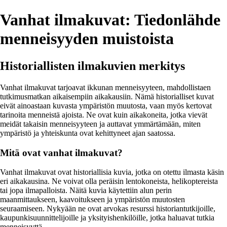
Vanhat ilmakuvat: Tiedonlähde
menneisyyden muistoista
Historiallisten ilmakuvien merkitys
Vanhat ilmakuvat tarjoavat ikkunan menneisyyteen, mahdollistaen
tutkimusmatkan aikaisempiin aikakausiin. Nämä historialliset kuvat
eivät ainoastaan kuvasta ympäristön muutosta, vaan myös kertovat
tarinoita menneistä ajoista. Ne ovat kuin aikakoneita, jotka vievät
meidät takaisin menneisyyteen ja auttavat ymmärtämään, miten
ympäristö ja yhteiskunta ovat kehittyneet ajan saatossa.
Mitä ovat vanhat ilmakuvat?
Vanhat ilmakuvat ovat historiallisia kuvia, jotka on otettu ilmasta käsin
eri aikakausina. Ne voivat olla peräisin lentokoneista, helikoptereista
tai jopa ilmapalloista. Näitä kuvia käytettiin alun perin
maanmittaukseen, kaavoitukseen ja ympäristön muutosten
seuraamiseen. Nykyään ne ovat arvokas resurssi historiantutkijoille,
kaupunkisuunnittelijoille ja yksityishenkilöille, jotka haluavat tutkia
menneisyyttä.