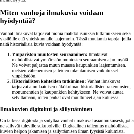
Miten vanhoja ilmakuvia voidaan
hyödyntää?
Vanhat ilmakuvat tarjoavat monia mahdollisuuksia tutkimukseen sekä
yksilöille että yhteiskunnalle laajemmin. Tässä muutamia tapoja, joilla
näitä historiallisia kuvia voidaan hyödyntää:
Ympäristön muutosten seuraaminen:
Ilmakuvat
mahdollistavat ympäristön muutosten seuraamisen ajan myötä.
Ne voivat paljastaa muun muassa kaupunkien laajentumisen,
metsien vähenemisen ja teiden rakentamisen vaikutukset
ympäristöön.
Historiallisten kohteiden tutkiminen:
Vanhat ilmakuvat
tarjoavat ainutlaatuisen näkökulman historiallisten rakennusten,
monumenttien ja kaupunkien kehitykseen. Ne voivat auttaa
selvittämään, miten paikat ovat muuttuneet ajan kuluessa.
Ilmakuvien digitointi ja säilyttäminen
On tärkeää digitoida ja säilyttää vanhat ilmakuvat asianmukaisesti, jotta
ne säilyvät tuleville sukupolville. Digitaalinen tallennus mahdollistaa
kuvien helpon jakamisen ja säilyttämisen ilman fyysistä kulumista.