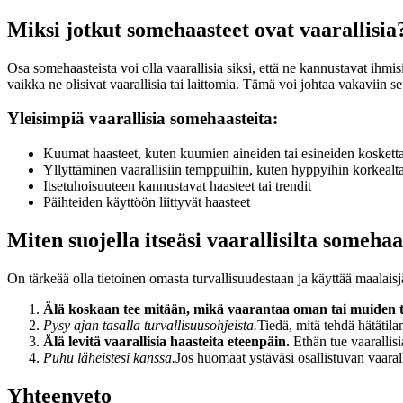
Miksi jotkut somehaasteet ovat vaarallisia
Osa somehaasteista voi olla vaarallisia siksi, että ne kannustavat ihmisi
vaikka ne olisivat vaarallisia tai laittomia. Tämä voi johtaa vakaviin 
Yleisimpiä vaarallisia somehaasteita:
Kuumat haasteet, kuten kuumien aineiden tai esineiden kosket
Yllyttäminen vaarallisiin temppuihin, kuten hyppyihin korkealt
Itsetuhoisuuteen kannustavat haasteet tai trendit
Päihteiden käyttöön liittyvät haasteet
Miten suojella itseäsi vaarallisilta somehaa
On tärkeää olla tietoinen omasta turvallisuudestaan ja käyttää maalai
Älä koskaan tee mitään, mikä vaarantaa oman tai muiden t
Pysy ajan tasalla turvallisuusohjeista.
Tiedä, mitä tehdä hätätila
Älä levitä vaarallisia haasteita eteenpäin.
Ethän tue vaarallisi
Puhu läheistesi kanssa.
Jos huomaat ystäväsi osallistuvan vaaral
Yhteenveto