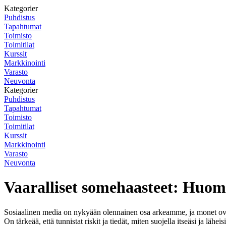
Kategorier
Puhdistus
Tapahtumat
Toimisto
Toimitilat
Kurssit
Markkinointi
Varasto
Neuvonta
Kategorier
Puhdistus
Tapahtumat
Toimisto
Toimitilat
Kurssit
Markkinointi
Varasto
Neuvonta
Vaaralliset somehaasteet: Huomi
Sosiaalinen media on nykyään olennainen osa arkeamme, ja monet ovat inn
On tärkeää, että tunnistat riskit ja tiedät, miten suojella itseäsi ja läh