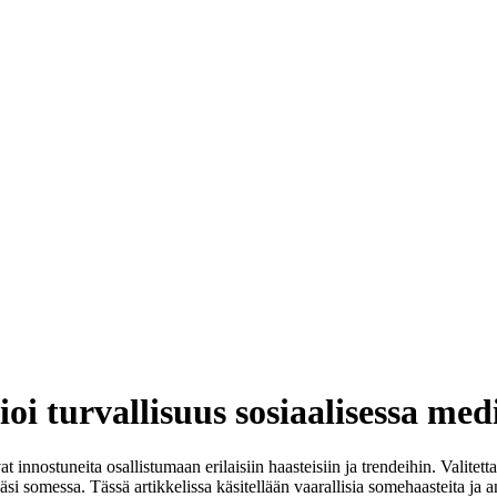
oi turvallisuus sosiaalisessa med
ostuneita osallistumaan erilaisiin haasteisiin ja trendeihin. Valitettavas
eisiäsi somessa. Tässä artikkelissa käsitellään vaarallisia somehaasteita ja