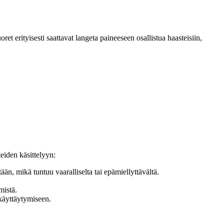
ret erityisesti saattavat langeta paineeseen osallistua haasteisiin,
eiden käsittelyyn:
, mikä tuntuu vaaralliselta tai epämiellyttävältä.
mistä.
 käyttäytymiseen.