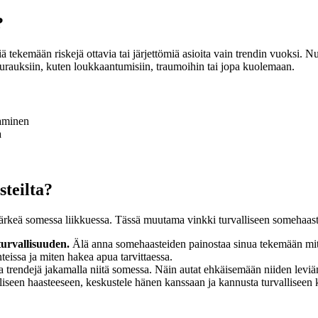
?
ä tekemään riskejä ottavia tai järjettömiä asioita vain trendin vuoksi. Nuo
seurauksiin, kuten loukkaantumisiin, traumoihin tai jopa kuolemaan.
taminen
a
steilta?
sjärkeä somessa liikkuessa. Tässä muutama vinkki turvalliseen somehaast
urvallisuuden.
Älä anna somehaasteiden painostaa sinua tekemään mitään
nteissa ja miten hakea apua tarvittaessa.
a trendejä jakamalla niitä somessa. Näin autat ehkäisemään niiden leviä
liseen haasteeseen, keskustele hänen kanssaan ja kannusta turvalliseen