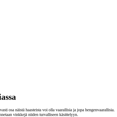
iassa
ti osa näistä haasteista voi olla vaarallisia ja jopa hengenvaarallisia.
 annetaan vinkkejä niiden turvalliseen käsittelyyn.