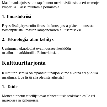
Maailmanlaajuisesti on tapahtunut merkittäviä asioita eri teemojen
ympärillä. Tässä muutamia poimintoja.
1. Ilmastokriisi
Brysselissä järjestettiin ilmastokokous, jossa päätettiin uusista
toimenpiteistä ilmaston lämpenemisen hillitsemiseksi.
2. Teknologia-alan kehitys
Uusimmat teknologiat ovat nousseet keskiöön
maailmanmarkkinoilla. Esimerkiksi…
Kulttuuritarjonta
Kulttuurin saralla on tapahtunut paljon viime aikoina eri puolilla
maailmaa. Lue lisää alla olevista aiheista!
1. Taide
Monet tunnetut taiteilijat ovat tehneet uusia teoksiaan esille eri
museoissa ja gallerioissa.