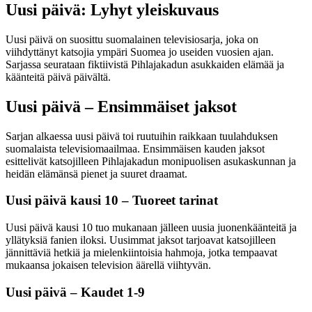
Uusi päivä: Lyhyt yleiskuvaus
Uusi päivä on suosittu suomalainen televisiosarja, joka on
viihdyttänyt katsojia ympäri Suomea jo useiden vuosien ajan.
Sarjassa seurataan fiktiivistä Pihlajakadun asukkaiden elämää ja
käänteitä päivä päivältä.
Uusi päivä – Ensimmäiset jaksot
Sarjan alkaessa uusi päivä toi ruutuihin raikkaan tuulahduksen
suomalaista televisiomaailmaa. Ensimmäisen kauden jaksot
esittelivät katsojilleen Pihlajakadun monipuolisen asukaskunnan ja
heidän elämänsä pienet ja suuret draamat.
Uusi päivä kausi 10 – Tuoreet tarinat
Uusi päivä kausi 10 tuo mukanaan jälleen uusia juonenkäänteitä ja
yllätyksiä fanien iloksi. Uusimmat jaksot tarjoavat katsojilleen
jännittäviä hetkiä ja mielenkiintoisia hahmoja, jotka tempaavat
mukaansa jokaisen television äärellä viihtyvän.
Uusi päivä – Kaudet 1-9