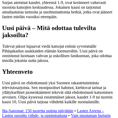
Sarjan aiemmat kaudet, yhteensä 1-9, ovat keränneet valtavasti
suosiota katsojien keskuudessa. Jokainen kausi on tarjonnut
ainutlaatuisia tarinoita ja unohtumattomia hetkiä, jotka ovat jääneet
fanien mieliin vuosiksi eteenpäin.
Uusi päivä – Mitä odottaa tulevilta
jaksoilta?
Tulevat jaksot lupaavat viedä katsojat entistä syvemmälle
Pihlajakadun asukkaiden elämän kiemuroihin. Uusi päivä on
onnistunut luomaan vahvan ja uskollisen fanikunnan, joka odottaa
innolla jokaista uutta jaksoa.
Yhteenveto
Uusi päivä on ehdottomasti yksi Suomen rakastetuimmista
televisiosarjoista. Sen monipuoliset hahmot, kiehtovat tarinat ja
yllätykselliset juonenkäänteet tekevät siitä ehdottomasti katsomisen
arvoisen. Olipa kyseessä ensimmäiset jaksot, kaudet 1-9 tai tuorein
kausi 10, Uusi päivä tarjoaa viihdettä kaikille suomalaisille.
Ilta-Sanomat: 150 tuoretta uutista päivittäin
•
Lasten Areena –
Lasten suosittu viihde- ja oppimisalusta
•
Vain muutaman huijarin