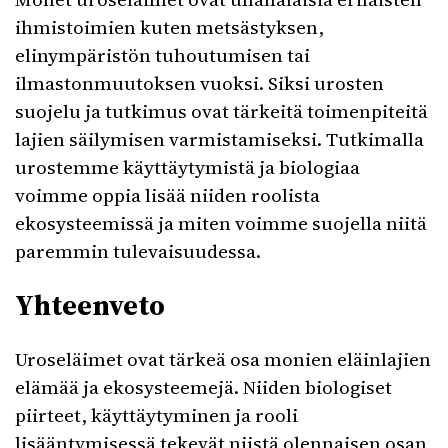
ihmistoimien kuten metsästyksen,
elinympäristön tuhoutumisen tai
ilmastonmuutoksen vuoksi. Siksi urosten
suojelu ja tutkimus ovat tärkeitä toimenpiteitä
lajien säilymisen varmistamiseksi. Tutkimalla
urostemme käyttäytymistä ja biologiaa
voimme oppia lisää niiden roolista
ekosysteemissä ja miten voimme suojella niitä
paremmin tulevaisuudessa.
Yhteenveto
Uroseläimet ovat tärkeä osa monien eläinlajien
elämää ja ekosysteemejä. Niiden biologiset
piirteet, käyttäytyminen ja rooli
lisääntymisessä tekevät niistä olennaisen osan