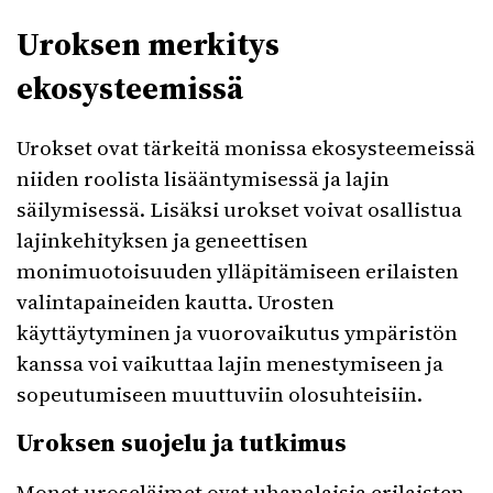
Uroksen merkitys
ekosysteemissä
Urokset ovat tärkeitä monissa ekosysteemeissä
niiden roolista lisääntymisessä ja lajin
säilymisessä. Lisäksi urokset voivat osallistua
lajinkehityksen ja geneettisen
monimuotoisuuden ylläpitämiseen erilaisten
valintapaineiden kautta. Urosten
käyttäytyminen ja vuorovaikutus ympäristön
kanssa voi vaikuttaa lajin menestymiseen ja
sopeutumiseen muuttuviin olosuhteisiin.
Uroksen suojelu ja tutkimus
Monet uroseläimet ovat uhanalaisia erilaisten