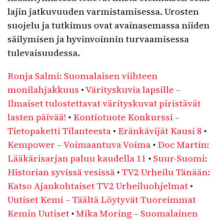
lajin jatkuvuuden varmistamisessa. Urosten
suojelu ja tutkimus ovat avainasemassa niiden
säilymisen ja hyvinvoinnin turvaamisessa
tulevaisuudessa.
Ronja Salmi: Suomalaisen viihteen
monilahjakkuus
•
Värityskuvia lapsille –
Ilmaiset tulostettavat värityskuvat piristävät
lasten päivää!
•
Kontiotuote Konkurssi –
Tietopaketti Tilanteesta
•
Eränkävijät Kausi 8
•
Kempower – Voimaantuva Voima
•
Doc Martin:
Lääkärisarjan paluu kaudella 11
•
Suur-Suomi:
Historian syvissä vesissä
•
TV2 Urheilu Tänään:
Katso Ajankohtaiset TV2 Urheiluohjelmat
•
Uutiset Kemi – Täältä Löytyvät Tuoreimmat
Kemin Uutiset
•
Mika Moring – Suomalainen