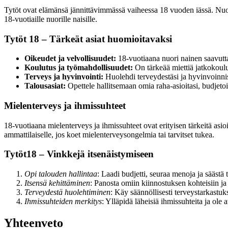
Tytöt ovat elämänsä jännittävimmässä vaiheessa 18 vuoden iässä. Nuoruu
18-vuotiaille nuorille naisille.
Tytöt 18 – Tärkeät asiat huomioitavaksi
Oikeudet ja velvollisuudet:
18-vuotiaana nuori nainen saavutta
Koulutus ja työmahdollisuudet:
On tärkeää miettiä jatkokoulu
Terveys ja hyvinvointi:
Huolehdi terveydestäsi ja hyvinvoinnista
Talousasiat:
Opettele hallitsemaan omia raha-asioitasi, budjetoi 
Mielenterveys ja ihmissuhteet
18-vuotiaana mielenterveys ja ihmissuhteet ovat erityisen tärkeitä asioi
ammattilaiselle, jos koet mielenterveysongelmia tai tarvitset tukea.
Tytöt18 – Vinkkejä itsenäistymiseen
Opi talouden hallintaa
: Laadi budjetti, seuraa menoja ja säästä 
Itsensä kehittäminen
: Panosta omiin kiinnostuksen kohteisiin ja 
Terveydestä huolehtiminen
: Käy säännöllisesti terveystarkastuksi
Ihmissuhteiden merkitys
: Ylläpidä läheisiä ihmissuhteita ja ole a
Yhteenveto