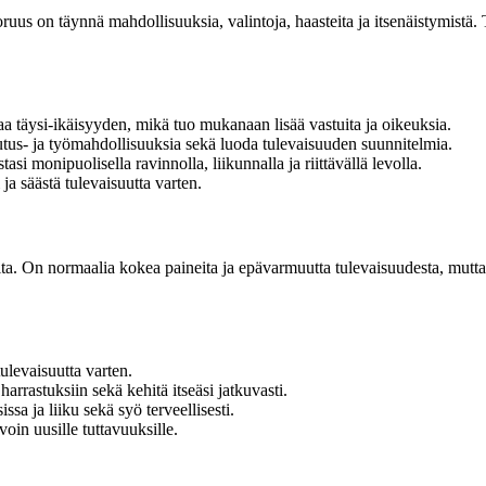
s on täynnä mahdollisuuksia, valintoja, haasteita ja itsenäistymistä. T
a täysi-ikäisyyden, mikä tuo mukanaan lisää vastuita ja oikeuksia.
tus- ja työmahdollisuuksia sekä luoda tulevaisuuden suunnitelmia.
si monipuolisella ravinnolla, liikunnalla ja riittävällä levolla.
ja säästä tulevaisuutta varten.
ta. On normaalia kokea paineita ja epävarmuutta tulevaisuudesta, mutta mu
tulevaisuutta varten.
harrastuksiin sekä kehitä itseäsi jatkuvasti.
ssa ja liiku sekä syö terveellisesti.
voin uusille tuttavuuksille.