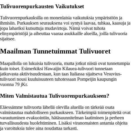
Tulivuorenpurkausten Vaikutukset
Tulivuorenpurkauksilla on monenlaisia vaikutuksia ympäristöön ja
ihmisiin. Purkauksen seurauksena voi syntyä laavaa, tuhkaa, kaasuja ja
jopa lahariksi kutsuttuja mudavirtoja. Nämä voivat tuhota
elinympäristöjä ja aiheuttaa vaaraa asukkaille alueilla, joilla tulivuoria
sijaitsee.
Maailman Tunnetuimmat Tulivuoret
Maapallolla on lukuisia tulivuoria, mutta jotkut niistä ovat tunnetumpia
kuin toiset. Esimerkiksi Hawaijin Kilauea-tulivuori tunnetaan
jatkuvasta aktiivisuudestaan, kun taas Italiassa sijaitseva Vesuvius-
tulivuori nousi kuuluisuuteen tuhotessaan Pompeijin kaupungin
vuonna 79 jKr.
Miten Valmistautua Tulivuorenpurkaukseen?
Eläessämme tulivuorta lähellä olevilla alueilla on tärkeää osata
valmistautua mahdolliseen purkaukseen. Tärkeimpiä toimenpiteitä ovat
varautuminen evakuointiin, hätäsuunnitelman laatiminen ja perheen
turvallisuudesta huolehtiminen. Lisäksi viranomaisten antamia ohjeita
ja varoituksia tulee aina noudattaa tarkasti.