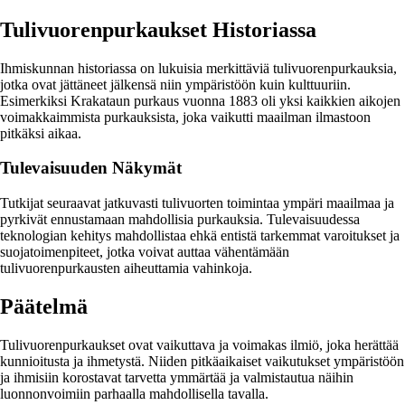
Tulivuorenpurkaukset Historiassa
Ihmiskunnan historiassa on lukuisia merkittäviä tulivuorenpurkauksia,
jotka ovat jättäneet jälkensä niin ympäristöön kuin kulttuuriin.
Esimerkiksi Krakataun purkaus vuonna 1883 oli yksi kaikkien aikojen
voimakkaimmista purkauksista, joka vaikutti maailman ilmastoon
pitkäksi aikaa.
Tulevaisuuden Näkymät
Tutkijat seuraavat jatkuvasti tulivuorten toimintaa ympäri maailmaa ja
pyrkivät ennustamaan mahdollisia purkauksia. Tulevaisuudessa
teknologian kehitys mahdollistaa ehkä entistä tarkemmat varoitukset ja
suojatoimenpiteet, jotka voivat auttaa vähentämään
tulivuorenpurkausten aiheuttamia vahinkoja.
Päätelmä
Tulivuorenpurkaukset ovat vaikuttava ja voimakas ilmiö, joka herättää
kunnioitusta ja ihmetystä. Niiden pitkäaikaiset vaikutukset ympäristöön
ja ihmisiin korostavat tarvetta ymmärtää ja valmistautua näihin
luonnonvoimiin parhaalla mahdollisella tavalla.