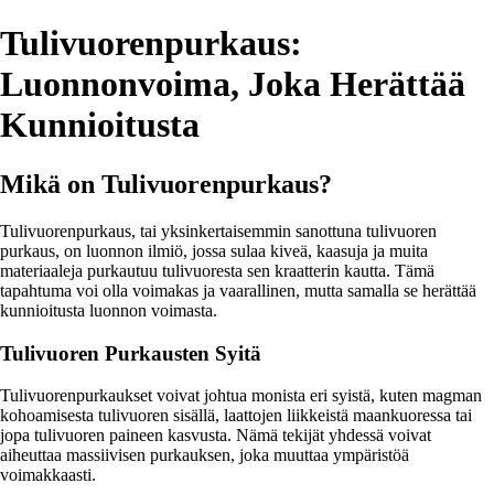
Tulivuorenpurkaus:
Luonnonvoima, Joka Herättää
Kunnioitusta
Mikä on Tulivuorenpurkaus?
Tulivuorenpurkaus, tai yksinkertaisemmin sanottuna tulivuoren
purkaus, on luonnon ilmiö, jossa sulaa kiveä, kaasuja ja muita
materiaaleja purkautuu tulivuoresta sen kraatterin kautta. Tämä
tapahtuma voi olla voimakas ja vaarallinen, mutta samalla se herättää
kunnioitusta luonnon voimasta.
Tulivuoren Purkausten Syitä
Tulivuorenpurkaukset voivat johtua monista eri syistä, kuten magman
kohoamisesta tulivuoren sisällä, laattojen liikkeistä maankuoressa tai
jopa tulivuoren paineen kasvusta. Nämä tekijät yhdessä voivat
aiheuttaa massiivisen purkauksen, joka muuttaa ympäristöä
voimakkaasti.