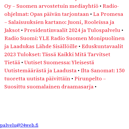
Oy – Suomen arvostetuin mediayhtiö
•
Radio-
ohjelmat: Opas päivän tarjontaan
•
La Promesa
– Salaisuuksien kartano: Juoni, Rooleissa ja
Jaksot
•
Presidentinvaalit 2024 ja Tulospalvelu
•
Radio Suomi: YLE Radio Suomen Monipuolinen
ja Laadukas Lähde Sisällöille
•
Eduskuntavaalit
2023 Tulokset: Tässä Kaikki Mitä Tarvitset
Tietää
•
Uutiset Suomessa: Yleisestä
Uutistemäärästä ja Laadusta
•
Ilta-Sanomat: 150
tuoretta uutista päivittäin
•
Pirunpelto –
Suosittu suomalainen draamasarja
•
palvelu@24web.fi