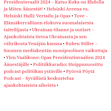
Presidentsvaalit 2024 – Katso Kuka on Ehdolla
ja Miten Äänestät!
•
Helsinki Areena vs.
Helsinki Halli: Vertailu ja Opas
•
Tove –
Elämäkerrallinen elokuva suomalaisesta
taiteilijasta
•
Ukrainan tilanne ja uutiset –
Ajankohtaista tietoa Ukrainasta ja sen
välirikosta Venäjän kanssa
•
Ruben Stiller –
Suomen mediakentän monipuolinen vaikuttaja
•
Ylen Vaalikone: Opas Presidentinvaalien 2024
Äänestäjille
•
Politiikkaradio: Huippusuosittu
podcast politiikan ystäville
•
Pyöreä Pöytä
Podcast – Syvällistä keskustelua
ajankohtaisista aiheista
•