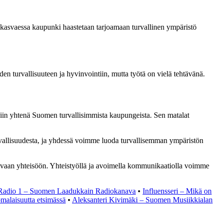
n kasvaessa kaupunki haastetaan tarjoamaan turvallinen ympäristö
n turvallisuuteen ja hyvinvointiin, mutta työtä on vielä tehtävänä.
siin yhtenä Suomen turvallisimmista kaupungeista. Sen matalat
urvallisuudesta, ja yhdessä voimme luoda turvallisemman ympäristön
 olevaan yhteisöön. Yhteistyöllä ja avoimella kommunikaatiolla voimme
Radio 1 – Suomen Laadukkain Radiokanava
•
Influensseri – Mikä on
malaisuutta etsimässä
•
Aleksanteri Kivimäki – Suomen Musiikkialan