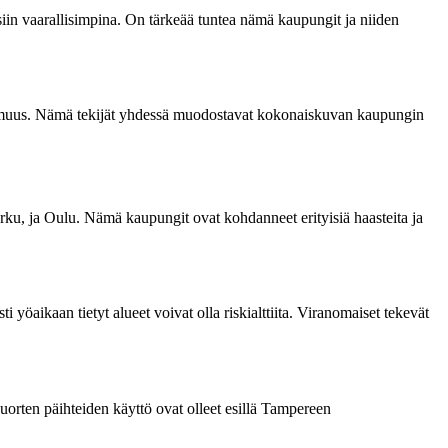
siin vaarallisimpina. On tärkeää tuntea nämä kaupungit ja niiden
vottomuus. Nämä tekijät yhdessä muodostavat kokonaiskuvan kaupungin
ku, ja Oulu. Nämä kaupungit ovat kohdanneet erityisiä haasteita ja
yöaikaan tietyt alueet voivat olla riskialttiita. Viranomaiset tekevät
uorten päihteiden käyttö ovat olleet esillä Tampereen