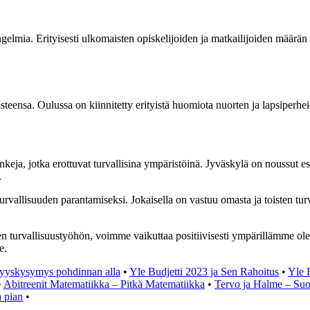
ngelmia. Erityisesti ulkomaisten opiskelijoiden ja matkailijoiden määrä
ensa. Oulussa on kiinnitetty erityistä huomiota nuorten ja lapsiperheide
eja, jotka erottuvat turvallisina ympäristöinä. Jyväskylä on noussut e
.
turvallisuuden parantamiseksi. Jokaisella on vastuu omasta ja toisten t
liseen turvallisuustyöhön, voimme vaikuttaa positiivisesti ympärillämme
e.
yyskysymys pohdinnan alla
•
Yle Budjetti 2023 ja Sen Rahoitus
•
Yle 
•
Abitreenit Matematiikka – Pitkä Matematiikka
•
Tervo ja Halme – Suo
a pian
•