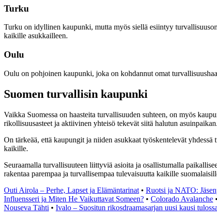
Turku
Turku on idyllinen kaupunki, mutta myös siellä esiintyy turvallisuuso
kaikille asukkailleen.
Oulu
Oulu on pohjoinen kaupunki, joka on kohdannut omat turvallisuushaaste
Suomen turvallisin kaupunki
Vaikka Suomessa on haasteita turvallisuuden suhteen, on myös kaupunk
rikollisuusasteet ja aktiivinen yhteisö tekevät siitä halutun asuinpaikan
On tärkeää, että kaupungit ja niiden asukkaat työskentelevät yhdessä 
kaikille.
Seuraamalla turvallisuuteen liittyviä asioita ja osallistumalla paikal
rakentaa parempaa ja turvallisempaa tulevaisuutta kaikille suomalaisill
Outi Airola – Perhe, Lapset ja Elämäntarinat
•
Ruotsi ja NATO: Jäsen
Influensseri ja Miten He Vaikuttavat Someen?
•
Colorado Avalanche
Nouseva Tähti
•
Ivalo – Suositun rikosdraamasarjan uusi kausi tuloss