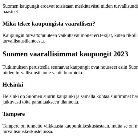
Suomen kaupungit eroavat toisistaan merkittävästi niiden turvallisuud
haasteet.
Mikä tekee kaupungista vaarallisen?
Kaupungin turvattomuuteen vaikuttavat monet eri tekijät, kuten rikol
turvallisuustilanteesta.
Suomen vaarallisimmat kaupungit 2023
Tutkimuksen perusteella seuraavat kaupungit ovat nousseet esiin Suo
niiden turvallisuustilanne vaatii huomiota.
Helsinki
Helsinki on Suomen suurin kaupunki ja samalla kohtaa suurimmat haasteet
jatkuvasti töitä parantaakseen tilannetta.
Tampere
Tampere on tunnettu vilkkaasta kaupunkikeskustastaan, mutta se on myös
turvallisuuskeskusteluissa.