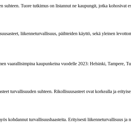
en suhteen. Tuore tutkimus on listannut ne kaupungit, jotka kohosivat e
lisuusasteet, liikenneturvallisuus, päihteiden käyttö, sekä yleinen le
men vaarallisimpina kaupunkeina vuodelle 2023: Helsinki, Tampere, Tur
 turvallisuuden suhteen. Rikollisuusasteet ovat korkealla ja erityisesti 
 kohdannut turvallisuushaasteita. Erityisesti liikenneturvallisuus ja n