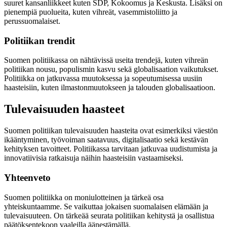
suuret kansanliikkeet kuten SDP, Kokoomus ja Keskusta. Lisäksi on
pienempiä puolueita, kuten vihreät, vasemmistoliitto ja
perussuomalaiset.
Politiikan trendit
Suomen politiikassa on nähtävissä useita trendejä, kuten vihreän
politiikan nousu, populismin kasvu sekä globalisaation vaikutukset.
Politiikka on jatkuvassa muutoksessa ja sopeutumisessa uusiin
haasteisiin, kuten ilmastonmuutokseen ja talouden globalisaatioon.
Tulevaisuuden haasteet
Suomen politiikan tulevaisuuden haasteita ovat esimerkiksi väestön
ikääntyminen, työvoiman saatavuus, digitalisaatio sekä kestävän
kehityksen tavoitteet. Politiikassa tarvitaan jatkuvaa uudistumista ja
innovatiivisia ratkaisuja näihin haasteisiin vastaamiseksi.
Yhteenveto
Suomen politiikka on moniulotteinen ja tärkeä osa
yhteiskuntaamme. Se vaikuttaa jokaisen suomalaisen elämään ja
tulevaisuuteen. On tärkeää seurata politiikan kehitystä ja osallistua
päätöksentekoon vaaleilla äänestämällä.