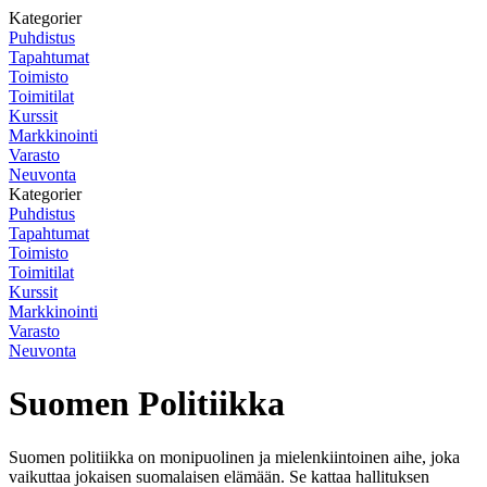
Kategorier
Puhdistus
Tapahtumat
Toimisto
Toimitilat
Kurssit
Markkinointi
Varasto
Neuvonta
Kategorier
Puhdistus
Tapahtumat
Toimisto
Toimitilat
Kurssit
Markkinointi
Varasto
Neuvonta
Suomen Politiikka
Suomen politiikka on monipuolinen ja mielenkiintoinen aihe, joka
vaikuttaa jokaisen suomalaisen elämään. Se kattaa hallituksen