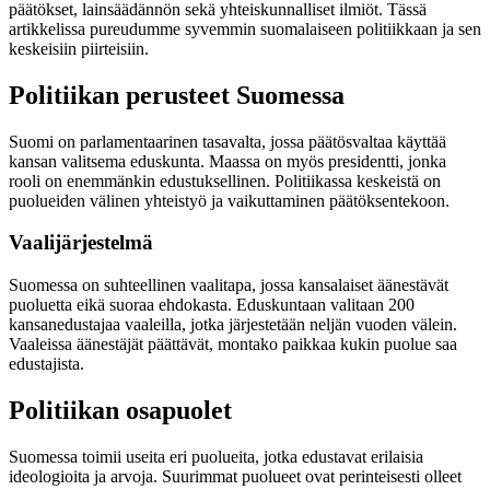
päätökset, lainsäädännön sekä yhteiskunnalliset ilmiöt. Tässä
artikkelissa pureudumme syvemmin suomalaiseen politiikkaan ja sen
keskeisiin piirteisiin.
Politiikan perusteet Suomessa
Suomi on parlamentaarinen tasavalta, jossa päätösvaltaa käyttää
kansan valitsema eduskunta. Maassa on myös presidentti, jonka
rooli on enemmänkin edustuksellinen. Politiikassa keskeistä on
puolueiden välinen yhteistyö ja vaikuttaminen päätöksentekoon.
Vaalijärjestelmä
Suomessa on suhteellinen vaalitapa, jossa kansalaiset äänestävät
puoluetta eikä suoraa ehdokasta. Eduskuntaan valitaan 200
kansanedustajaa vaaleilla, jotka järjestetään neljän vuoden välein.
Vaaleissa äänestäjät päättävät, montako paikkaa kukin puolue saa
edustajista.
Politiikan osapuolet
Suomessa toimii useita eri puolueita, jotka edustavat erilaisia
ideologioita ja arvoja. Suurimmat puolueet ovat perinteisesti olleet