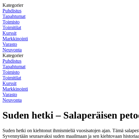
Kategorier
Puhdistus
Tapahtumat
Toimisto
Toimitilat
Kurssit
Markkinointi
Varasto
Neuvonta
Kategorier
Puhdistus
Tapahtumat
Toimisto
Toimitilat
Kurssit
Markkinointi
Varasto
Neuvonta
Suden hetki – Salaperäisen pet
Suden hetki on kiehtonut ihmismieliä vuosisatojen ajan. Tämä salaperäi
Syvennytään seuraavaksi suden maailmaan ja sen kiehtovaan historia