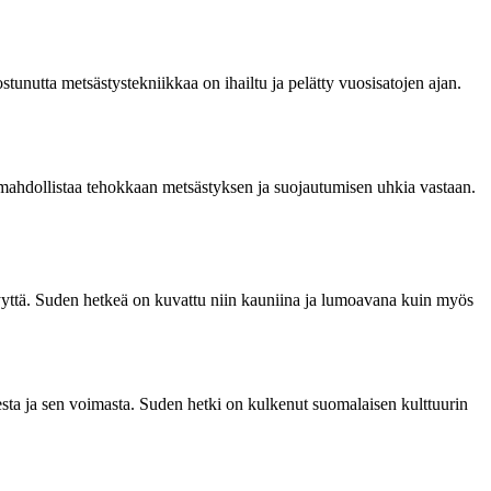
stunutta metsästystekniikkaa on ihailtu ja pelätty vuosisatojen ajan.
mahdollistaa tehokkaan metsästyksen ja suojautumisen uhkia vastaan.
isyyttä. Suden hetkeä on kuvattu niin kauniina ja lumoavana kuin myös
esta ja sen voimasta. Suden hetki on kulkenut suomalaisen kulttuurin