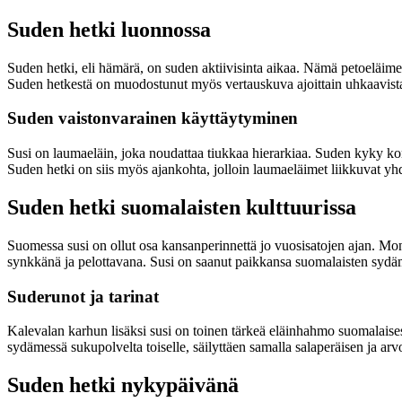
Suden hetki luonnossa
Suden hetki, eli hämärä, on suden aktiivisinta aikaa. Nämä petoeläimet 
Suden hetkestä on muodostunut myös vertauskuva ajoittain uhkaavista ja
Suden vaistonvarainen käyttäytyminen
Susi on laumaeläin, joka noudattaa tiukkaa hierarkiaa. Suden kyky k
Suden hetki on siis myös ajankohta, jolloin laumaeläimet liikkuvat yh
Suden hetki suomalaisten kulttuurissa
Suomessa susi on ollut osa kansanperinnettä jo vuosisatojen ajan. Mon
synkkänä ja pelottavana. Susi on saanut paikkansa suomalaisten sydäm
Suderunot ja tarinat
Kalevalan karhun lisäksi susi on toinen tärkeä eläinhahmo suomalaises
sydämessä sukupolvelta toiselle, säilyttäen samalla salaperäisen ja arv
Suden hetki nykypäivänä