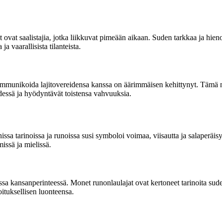
ovat saalistajia, jotka liikkuvat pimeään aikaan. Suden tarkkaa ja hieno
 vaarallisista tilanteista.
ommunikoida lajitovereidensa kanssa on äärimmäisen kehittynyt. Tämä 
dessä ja hyödyntävät toistensa vahvuuksia.
issa tarinoissa ja runoissa susi symboloi voimaa, viisautta ja salaperä
issä ja mielissä.
sa kansanperinteessä. Monet runonlaulajat ovat kertoneet tarinoita sud
oituksellisen luonteensa.