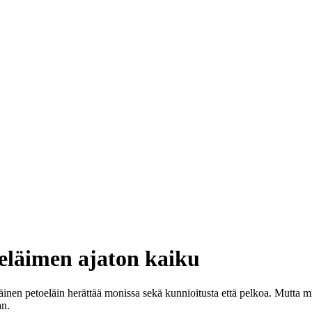
oeläimen ajaton kaiku
nen petoeläin herättää monissa sekä kunnioitusta että pelkoa. Mutta mik
an.