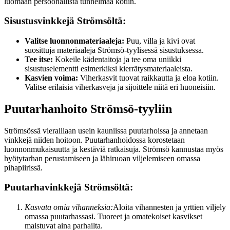
luomaan persoonallista tunnelmaa kotiin.
Sisustusvinkkejä Strömsöltä:
Valitse luonnonmateriaaleja:
Puu, villa ja kivi ovat
suosittuja materiaaleja Strömsö-tyylisessä sisustuksessa.
Tee itse:
Kokeile kädentaitoja ja tee oma uniikki
sisustuselementti esimerkiksi kierrätysmateriaaleista.
Kasvien voima:
Viherkasvit tuovat raikkautta ja eloa kotiin.
Valitse erilaisia viherkasveja ja sijoittele niitä eri huoneisiin.
Puutarhanhoito Strömsö-tyyliin
Strömsössä vieraillaan usein kauniissa puutarhoissa ja annetaan
vinkkejä niiden hoitoon. Puutarhanhoidossa korostetaan
luonnonmukaisuutta ja kestäviä ratkaisuja. Strömsö kannustaa myös
hyötytarhan perustamiseen ja lähiruoan viljelemiseen omassa
pihapiirissä.
Puutarhavinkkejä Strömsöltä:
Kasvata omia vihanneksia:
Aloita vihannesten ja yrttien viljely
omassa puutarhassasi. Tuoreet ja omatekoiset kasvikset
maistuvat aina parhailta.