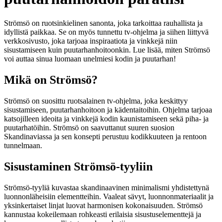
Strömsö on ruotsinkielinen sanonta, joka tarkoittaa rauhallista ja
idyllistä paikkaa. Se on myös tunnettu tv-ohjelma ja siihen liittyvä
verkkosivusto, joka tarjoaa inspiraatiota ja vinkkejä niin
sisustamiseen kuin puutarhanhoitoonkin. Lue lisää, miten Strömsö
voi auttaa sinua luomaan unelmiesi kodin ja puutarhan!
Mikä on Strömsö?
Strömsö on suosittu ruotsalainen tv-ohjelma, joka keskittyy
sisustamiseen, puutarhanhoitoon ja kädentaitoihin. Ohjelma tarjoaa
katsojilleen ideoita ja vinkkejä kodin kaunistamiseen sekä piha- ja
puutarhatöihin. Strömsö on saavuttanut suuren suosion
Skandinaviassa ja sen konsepti perustuu kodikkuuteen ja rentoon
tunnelmaan.
Sisustaminen Strömsö-tyyliin
Strömsö-tyyliä kuvastaa skandinaavinen minimalismi yhdistettynä
luonnonläheisiin elementteihin. Vaaleat sävyt, luonnonmateriaalit ja
yksinkertaiset linjat luovat harmonisen kokonaisuuden. Strömsö
kannustaa kokeilemaan rohkeasti erilaisia sisustuselementtejä ja