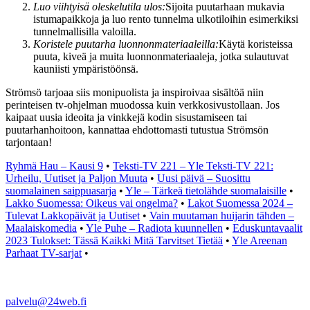
Luo viihtyisä oleskelutila ulos:
Sijoita puutarhaan mukavia
istumapaikkoja ja luo rento tunnelma ulkotiloihin esimerkiksi
tunnelmallisilla valoilla.
Koristele puutarha luonnonmateriaaleilla:
Käytä koristeissa
puuta, kiveä ja muita luonnonmateriaaleja, jotka sulautuvat
kauniisti ympäristöönsä.
Strömsö tarjoaa siis monipuolista ja inspiroivaa sisältöä niin
perinteisen tv-ohjelman muodossa kuin verkkosivustollaan. Jos
kaipaat uusia ideoita ja vinkkejä kodin sisustamiseen tai
puutarhanhoitoon, kannattaa ehdottomasti tutustua Strömsön
tarjontaan!
Ryhmä Hau – Kausi 9
•
Teksti-TV 221 – Yle Teksti-TV 221:
Urheilu, Uutiset ja Paljon Muuta
•
Uusi päivä – Suosittu
suomalainen saippuasarja
•
Yle – Tärkeä tietolähde suomalaisille
•
Lakko Suomessa: Oikeus vai ongelma?
•
Lakot Suomessa 2024 –
Tulevat Lakkopäivät ja Uutiset
•
Vain muutaman huijarin tähden –
Maalaiskomedia
•
Yle Puhe – Radiota kuunnellen
•
Eduskuntavaalit
2023 Tulokset: Tässä Kaikki Mitä Tarvitset Tietää
•
Yle Areenan
Parhaat TV-sarjat
•
palvelu@24web.fi