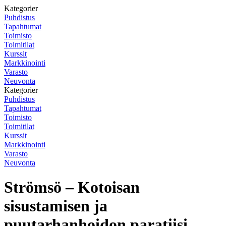
Kategorier
Puhdistus
Tapahtumat
Toimisto
Toimitilat
Kurssit
Markkinointi
Varasto
Neuvonta
Kategorier
Puhdistus
Tapahtumat
Toimisto
Toimitilat
Kurssit
Markkinointi
Varasto
Neuvonta
Strömsö – Kotoisan
sisustamisen ja
puutarhanhoidon paratiisi