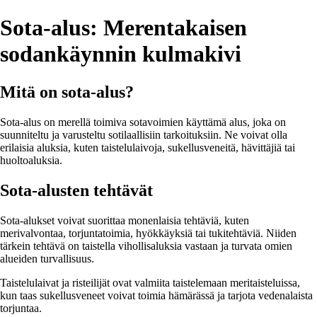
Sota-alus: Merentakaisen
sodankäynnin kulmakivi
Mitä on sota-alus?
Sota-alus on merellä toimiva sotavoimien käyttämä alus, joka on
suunniteltu ja varusteltu sotilaallisiin tarkoituksiin. Ne voivat olla
erilaisia aluksia, kuten taistelulaivoja, sukellusveneitä, hävittäjiä tai
huoltoaluksia.
Sota-alusten tehtävät
Sota-alukset voivat suorittaa monenlaisia tehtäviä, kuten
merivalvontaa, torjuntatoimia, hyökkäyksiä tai tukitehtäviä. Niiden
tärkein tehtävä on taistella vihollisaluksia vastaan ja turvata omien
alueiden turvallisuus.
Taistelulaivat ja risteilijät ovat valmiita taistelemaan meritaisteluissa,
kun taas sukellusveneet voivat toimia hämärässä ja tarjota vedenalaista
torjuntaa.