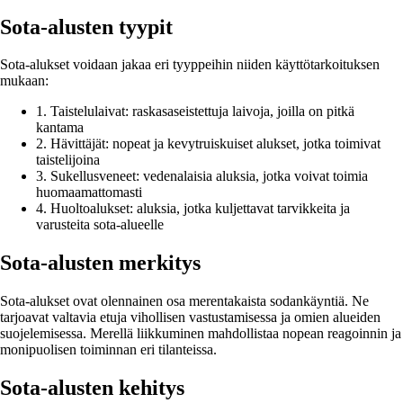
Sota-alusten tyypit
Sota-alukset voidaan jakaa eri tyyppeihin niiden käyttötarkoituksen
mukaan:
1. Taistelulaivat: raskasaseistettuja laivoja, joilla on pitkä
kantama
2. Hävittäjät: nopeat ja kevytruiskuiset alukset, jotka toimivat
taistelijoina
3. Sukellusveneet: vedenalaisia aluksia, jotka voivat toimia
huomaamattomasti
4. Huoltoalukset: aluksia, jotka kuljettavat tarvikkeita ja
varusteita sota-alueelle
Sota-alusten merkitys
Sota-alukset ovat olennainen osa merentakaista sodankäyntiä. Ne
tarjoavat valtavia etuja vihollisen vastustamisessa ja omien alueiden
suojelemisessa. Merellä liikkuminen mahdollistaa nopean reagoinnin ja
monipuolisen toiminnan eri tilanteissa.
Sota-alusten kehitys