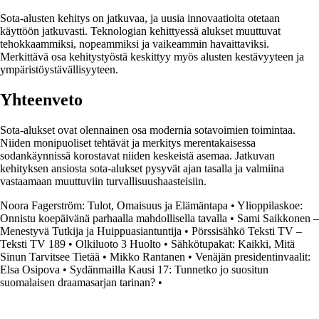
Sota-alusten kehitys on jatkuvaa, ja uusia innovaatioita otetaan
käyttöön jatkuvasti. Teknologian kehittyessä alukset muuttuvat
tehokkaammiksi, nopeammiksi ja vaikeammin havaittaviksi.
Merkittävä osa kehitystyöstä keskittyy myös alusten kestävyyteen ja
ympäristöystävällisyyteen.
Yhteenveto
Sota-alukset ovat olennainen osa modernia sotavoimien toimintaa.
Niiden monipuoliset tehtävät ja merkitys merentakaisessa
sodankäynnissä korostavat niiden keskeistä asemaa. Jatkuvan
kehityksen ansiosta sota-alukset pysyvät ajan tasalla ja valmiina
vastaamaan muuttuviin turvallisuushaasteisiin.
Noora Fagerström: Tulot, Omaisuus ja Elämäntapa
•
Ylioppilaskoe:
Onnistu koepäivänä parhaalla mahdollisella tavalla
•
Sami Saikkonen –
Menestyvä Tutkija ja Huippuasiantuntija
•
Pörssisähkö Teksti TV –
Teksti TV 189
•
Olkiluoto 3 Huolto
•
Sähkötupakat: Kaikki, Mitä
Sinun Tarvitsee Tietää
•
Mikko Rantanen
•
Venäjän presidentinvaalit:
Elsa Osipova
•
Sydänmailla Kausi 17: Tunnetko jo suositun
suomalaisen draamasarjan tarinan?
•