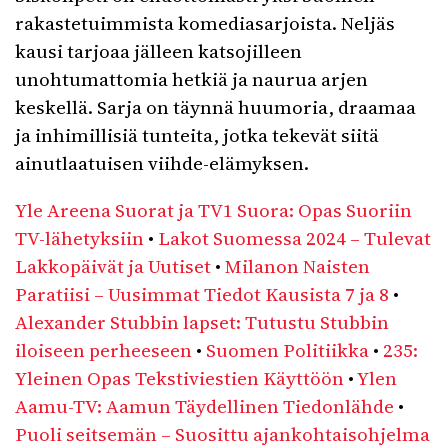
rakastetuimmista komediasarjoista. Neljäs
kausi tarjoaa jälleen katsojilleen
unohtumattomia hetkiä ja naurua arjen
keskellä. Sarja on täynnä huumoria, draamaa
ja inhimillisiä tunteita, jotka tekevät siitä
ainutlaatuisen viihde-elämyksen.
Yle Areena Suorat ja TV1 Suora: Opas Suoriin
TV-lähetyksiin
•
Lakot Suomessa 2024 – Tulevat
Lakkopäivät ja Uutiset
•
Milanon Naisten
Paratiisi – Uusimmat Tiedot Kausista 7 ja 8
•
Alexander Stubbin lapset: Tutustu Stubbin
iloiseen perheeseen
•
Suomen Politiikka
•
235:
Yleinen Opas Tekstiviestien Käyttöön
•
Ylen
Aamu-TV: Aamun Täydellinen Tiedonlähde
•
Puoli seitsemän – Suosittu ajankohtaisohjelma