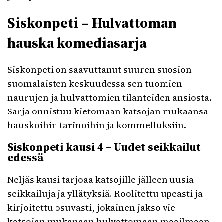
Siskonpeti – Hulvattoman
hauska komediasarja
Siskonpeti on saavuttanut suuren suosion
suomalaisten keskuudessa sen tuomien
naurujen ja hulvattomien tilanteiden ansiosta.
Sarja onnistuu kietomaan katsojan mukaansa
hauskoihin tarinoihin ja kommelluksiin.
Siskonpeti kausi 4 – Uudet seikkailut
edessä
Neljäs kausi tarjoaa katsojille jälleen uusia
seikkailuja ja yllätyksiä. Roolitettu upeasti ja
kirjoitettu osuvasti, jokainen jakso vie
katsojan mukanaan hulvattomaan maailmaan.