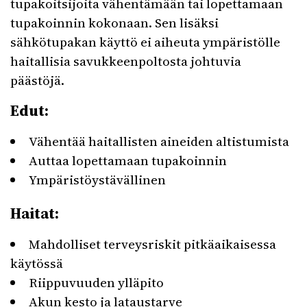
tupakoitsijoita vähentämään tai lopettamaan
tupakoinnin kokonaan. Sen lisäksi
sähkötupakan käyttö ei aiheuta ympäristölle
haitallisia savukkeenpoltosta johtuvia
päästöjä.
Edut:
Vähentää haitallisten aineiden altistumista
Auttaa lopettamaan tupakoinnin
Ympäristöystävällinen
Haitat:
Mahdolliset terveysriskit pitkäaikaisessa
käytössä
Riippuvuuden ylläpito
Akun kesto ja lataustarve