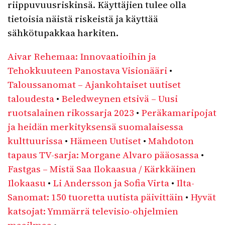
riippuvuusriskinsä. Käyttäjien tulee olla
tietoisia näistä riskeistä ja käyttää
sähkötupakkaa harkiten.
Aivar Rehemaa: Innovaatioihin ja
Tehokkuuteen Panostava Visionääri
•
Taloussanomat – Ajankohtaiset uutiset
taloudesta
•
Beledweynen etsivä – Uusi
ruotsalainen rikossarja 2023
•
Peräkamaripojat
ja heidän merkityksensä suomalaisessa
kulttuurissa
•
Hämeen Uutiset
•
Mahdoton
tapaus TV-sarja: Morgane Alvaro pääosassa
•
Fastgas – Mistä Saa Ilokaasua / Kärkkäinen
Ilokaasu
•
Li Andersson ja Sofia Virta
•
Ilta-
Sanomat: 150 tuoretta uutista päivittäin
•
Hyvät
katsojat: Ymmärrä televisio-ohjelmien