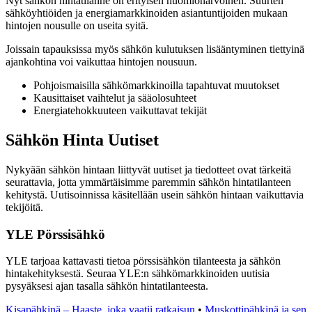
Nyt sähkön hintatilanne on erityisen huomionarvoinen. Suurten
sähköyhtiöiden ja energiamarkkinoiden asiantuntijoiden mukaan
hintojen nousulle on useita syitä.
Joissain tapauksissa myös sähkön kulutuksen lisääntyminen tiettyinä
ajankohtina voi vaikuttaa hintojen nousuun.
Pohjoismaisilla sähkömarkkinoilla tapahtuvat muutokset
Kausittaiset vaihtelut ja sääolosuhteet
Energiatehokkuuteen vaikuttavat tekijät
Sähkön Hinta Uutiset
Nykyään sähkön hintaan liittyvät uutiset ja tiedotteet ovat tärkeitä
seurattavia, jotta ymmärtäisimme paremmin sähkön hintatilanteen
kehitystä. Uutisoinnissa käsitellään usein sähkön hintaan vaikuttavia
tekijöitä.
YLE Pörssisähkö
YLE tarjoaa kattavasti tietoa pörssisähkön tilanteesta ja sähkön
hintakehityksestä. Seuraa YLE:n sähkömarkkinoiden uutisia
pysyäksesi ajan tasalla sähkön hintatilanteesta.
Kisapähkinä – Haaste, joka vaatii ratkaisun
•
Muskottipähkinä ja sen