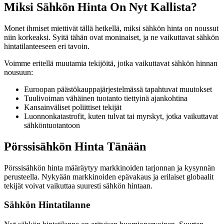
Miksi Sähkön Hinta On Nyt Kallista?
Monet ihmiset miettivät tällä hetkellä, miksi sähkön hinta on noussut
niin korkeaksi. Syitä tähän ovat moninaiset, ja ne vaikuttavat sähkön
hintatilanteeseen eri tavoin.
Voimme eritellä muutamia tekijöitä, jotka vaikuttavat sähkön hinnan
nousuun:
Euroopan päästökauppajärjestelmässä tapahtuvat muutokset
Tuulivoiman vähäinen tuotanto tiettyinä ajankohtina
Kansainväliset poliittiset tekijät
Luonnonkatastrofit, kuten tulvat tai myrskyt, jotka vaikuttavat
sähköntuotantoon
Pörssisähkön Hinta Tänään
Pörssisähkön hinta määräytyy markkinoiden tarjonnan ja kysynnän
perusteella. Nykyään markkinoiden epävakaus ja erilaiset globaalit
tekijät voivat vaikuttaa suuresti sähkön hintaan.
Sähkön Hintatilanne