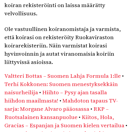
koiran rekisteröinti on laissa määrätty
velvollisuus.
Ole vastuullinen koiranomistaja ja varmista,
että koirasi on rekisteröity Ruokaviraston
koirarekisteriin. Näin varmistat koirasi
hyvinvoinnin ja autat viranomaisia koiriin
liittyvissä asioissa.
Valtteri Bottas – Suomen Lahja Formula 1:lle
•
Terhi Kokkonen: Suomen menestyksekkäin
naisurheilija
•
Hiihto – Pysy ajan tasalla
hiihdon maailmasta!
•
Mahdoton tapaus TV-
sarja: Morgane Alvaro pääosassa
•
RKP –
Ruotsalainen kansanpuolue
•
Kiitos, Hola,
Gracias – Espanjan ja Suomen kielen vertailua
•