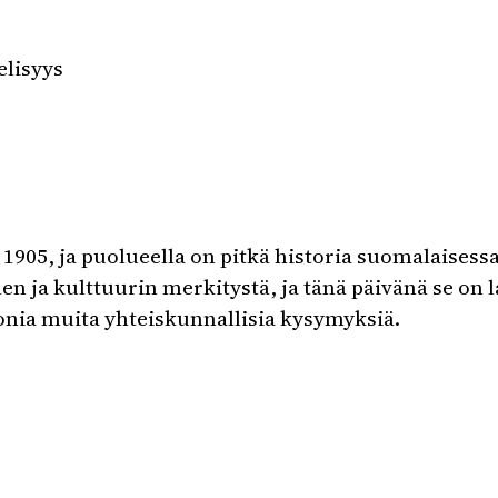
elisyys
1905, ja puolueella on pitkä historia suomalaisessa
en ja kulttuurin merkitystä, ja tänä päivänä se on l
ia muita yhteiskunnallisia kysymyksiä.