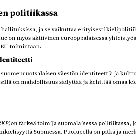
n politiikassa
allituksissa, ja se vaikuttaa erityisesti kielipolit
olue on myös aktiivinen eurooppalaisessa yhteistyö
 EU-toimintaan.
entiteetti
 suomenruotsalaisen väestön identiteettiä ja kultt
isillä on mahdollisuus säilyttää ja kehittää omaa ki
RKP)
on tärkeä toimija suomalaisessa politiikassa, j
nikielisyyttä Suomessa. Puolueella on pitkä ja merki