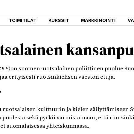
TOIMITILAT
KURSSIT
MARKKINOINTI
V
tsalainen kansanpu
RKP)
on suomenruotsalainen poliittinen puolue Su
aa erityisesti ruotsinkielisen väestön etuja.
?
 ruotsalaisen kulttuurin ja kielen säilyttämiseen 
 puolesta sekä pyrkii varmistamaan, että ruotsinkie
det suomalaisessa yhteiskunnassa.