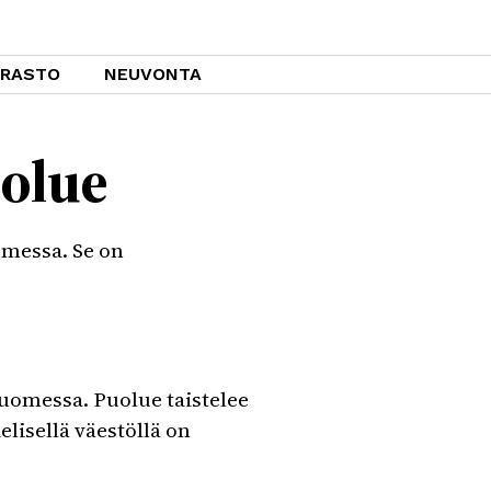
ARASTO
NEUVONTA
olue
omessa. Se on
Suomessa. Puolue taistelee
lisellä väestöllä on