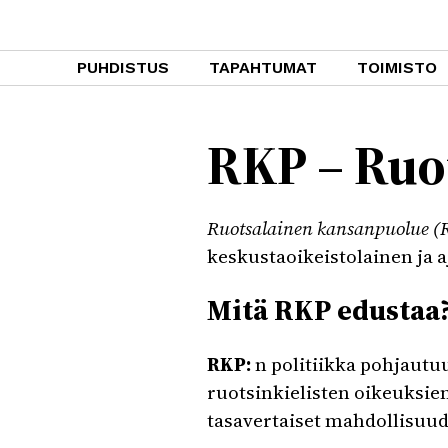
PUHDISTUS
TAPAHTUMAT
TOIMISTO
RKP – Ruo
Ruotsalainen kansanpuolue (
keskustaoikeistolainen ja aj
Mitä RKP edustaa
RKP:
n politiikka pohjautuu
ruotsinkielisten oikeuksien
tasavertaiset mahdollisuu