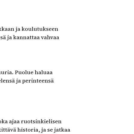
iikkaan ja koulutukseen
ssä ja kannattaa vahvaa
uuria. Puolue haluaa
elensä ja perinteensä
oka ajaa ruotsinkielisen
ttävä historia, ja se jatkaa