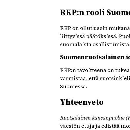
RKP:n rooli Suome
RKP on ollut usein mukana h
liittyvissä päätöksissä. Pu
suomalaista osallistumista
Suomenruotsalainen id
RKP:n tavoitteena on tukea
varmistaa, että ruotsinkiel
Suomessa.
Yhteenveto
Ruotsalainen kansanpuolue (
väestön etuja ja edistää mo