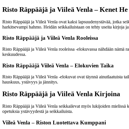
Risto Räppääjä ja Viileä Venla – Kenet H
Risto Räppääjä ja Viileä Venla ovat kaksi lapsuudenystävää, jotka seik
harkitsevampi hahmo. Heidän seikkailuistaan on tehty useita kirjoja ja 
Risto Räppääjä ja Viileä Venla Rooleissa
Risto Räppääjä ja Viileä Venla rooleissa -elokuvassa nähdään nämä raka
keskuudessa.
Risto Räppääjä Viileä Venla – Elokuvien Taika
Risto Räppääjä ja Viileä Venla -elokuvat ovat täynnä ainutlaatuista taik
hauskuus, ystävyys ja jännitys.
Risto Räppääjä ja Viileä Venla Kirjoina
Risto Räppääjä ja Viileä Venla seikkailevat myös lukijoiden mielissä ki
opetuksia ystävyydestä ja seikkailuista.
Viileä Venla – Riston Luotettava Kumppani