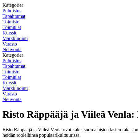
Kategorier
Puhdistus
Tapahtumat
Toimisto
Toimitilat
Kurssit
Markkinointi
Varasto
Neuvonta
Kategorier
Puhdistus
Tapahtumat
Toimisto
Toimitilat
Kurssit
Markkinointi
Varasto
Neuvonta
Risto Räppääjä ja Viileä Venla
Risto Räppääjä ja Viileä Venla ovat kaksi suomalaisten lasten rakast
heidän rooleihinsa populaarikulttuurissa.