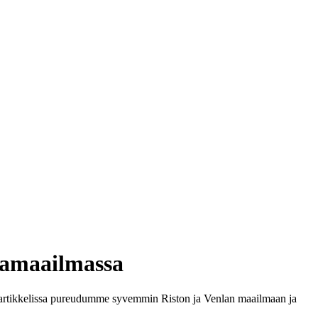
vamaailmassa
ssä artikkelissa pureudumme syvemmin Riston ja Venlan maailmaan ja