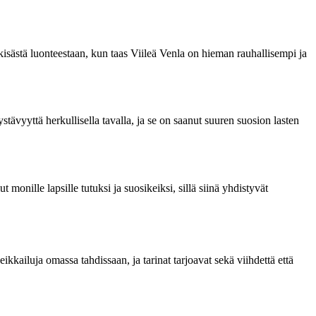
kisästä luonteestaan, kun taas Viileä Venla on hieman rauhallisempi ja
ävyyttä herkullisella tavalla, ja se on saanut suuren suosion lasten
monille lapsille tutuksi ja suosikeiksi, sillä siinä yhdistyvät
kkailuja omassa tahdissaan, ja tarinat tarjoavat sekä viihdettä että