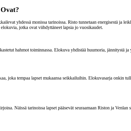
e Ovat?
kailevat yhdessä monissa tarinoissa. Risto tunnetaan energisestä ja leik
elokuvia, jotka ovat viihdyttäneet lapsia jo vuosikaudet.
stetut hahmot toiminnassa. Elokuva yhdistää huumoria, jännitystä ja yst
aa, joka tempaa lapset mukaansa seikkailuihin. Elokuvasarja onkin tullut 
rjoina. Näissä tarinoissa lapset pääsevät seuraamaan Riston ja Venlan sei