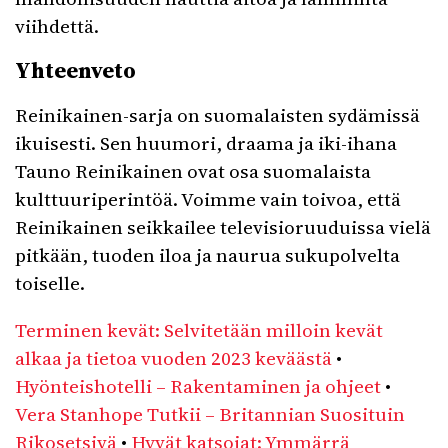
viihdettä.
Yhteenveto
Reinikainen-sarja on suomalaisten sydämissä
ikuisesti. Sen huumori, draama ja iki-ihana
Tauno Reinikainen ovat osa suomalaista
kulttuuriperintöä. Voimme vain toivoa, että
Reinikainen seikkailee televisioruuduissa vielä
pitkään, tuoden iloa ja naurua sukupolvelta
toiselle.
Terminen kevät: Selvitetään milloin kevät
alkaa ja tietoa vuoden 2023 keväästä
•
Hyönteishotelli – Rakentaminen ja ohjeet
•
Vera Stanhope Tutkii – Britannian Suosituin
Rikosetsivä
•
Hyvät katsojat: Ymmärrä