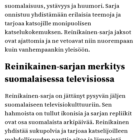
suomalaisuus, ystävyys ja huumori. Sarja
onnistuu yhdistämään erilaisia teemoja ja
tarjoaa katsojille monipuolisen
katselukokemuksen. Reinikainen-sarja jaksot
ovat ajattomia ja ne vetoavat niin nuorempaan
kuin vanhempaankin yleisöön.
Reinikainen-sarjan merkitys
suomalaisessa televisiossa
Reinikainen-sarja on jättänyt pysyvän jäljen
suomalaiseen televisiokulttuuriin. Sen
hahmoista on tullut ikonisia ja sarjan repliikit
ovat osa suomalaista arkipäivää. Reinikainen
yhdistää sukupolvia ja tarjoaa katselijoilleen
mahdollisuuden nauttia aitoa ja lämmintä