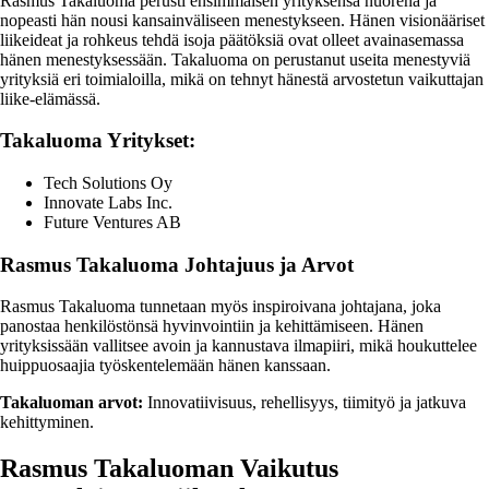
Rasmus Takaluoma perusti ensimmäisen yrityksensä nuorena ja
nopeasti hän nousi kansainväliseen menestykseen. Hänen visionääriset
liikeideat ja rohkeus tehdä isoja päätöksiä ovat olleet avainasemassa
hänen menestyksessään. Takaluoma on perustanut useita menestyviä
yrityksiä eri toimialoilla, mikä on tehnyt hänestä arvostetun vaikuttajan
liike-elämässä.
Takaluoma Yritykset:
Tech Solutions Oy
Innovate Labs Inc.
Future Ventures AB
Rasmus Takaluoma Johtajuus ja Arvot
Rasmus Takaluoma tunnetaan myös inspiroivana johtajana, joka
panostaa henkilöstönsä hyvinvointiin ja kehittämiseen. Hänen
yrityksissään vallitsee avoin ja kannustava ilmapiiri, mikä houkuttelee
huippuosaajia työskentelemään hänen kanssaan.
Takaluoman arvot:
Innovatiivisuus, rehellisyys, tiimityö ja jatkuva
kehittyminen.
Rasmus Takaluoman Vaikutus