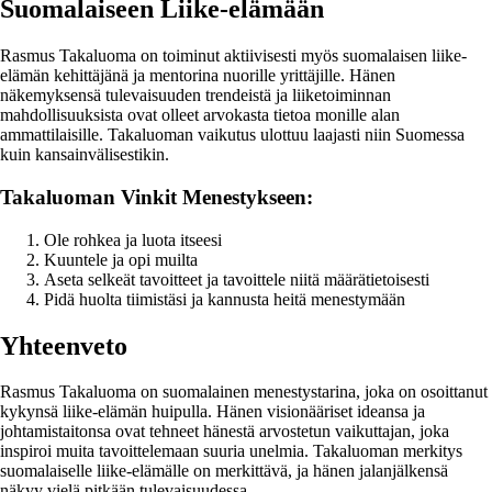
Suomalaiseen Liike-elämään
Rasmus Takaluoma on toiminut aktiivisesti myös suomalaisen liike-
elämän kehittäjänä ja mentorina nuorille yrittäjille. Hänen
näkemyksensä tulevaisuuden trendeistä ja liiketoiminnan
mahdollisuuksista ovat olleet arvokasta tietoa monille alan
ammattilaisille. Takaluoman vaikutus ulottuu laajasti niin Suomessa
kuin kansainvälisestikin.
Takaluoman Vinkit Menestykseen:
Ole rohkea ja luota itseesi
Kuuntele ja opi muilta
Aseta selkeät tavoitteet ja tavoittele niitä määrätietoisesti
Pidä huolta tiimistäsi ja kannusta heitä menestymään
Yhteenveto
Rasmus Takaluoma on suomalainen menestystarina, joka on osoittanut
kykynsä liike-elämän huipulla. Hänen visionääriset ideansa ja
johtamistaitonsa ovat tehneet hänestä arvostetun vaikuttajan, joka
inspiroi muita tavoittelemaan suuria unelmia. Takaluoman merkitys
suomalaiselle liike-elämälle on merkittävä, ja hänen jalanjälkensä
näkyy vielä pitkään tulevaisuudessa.