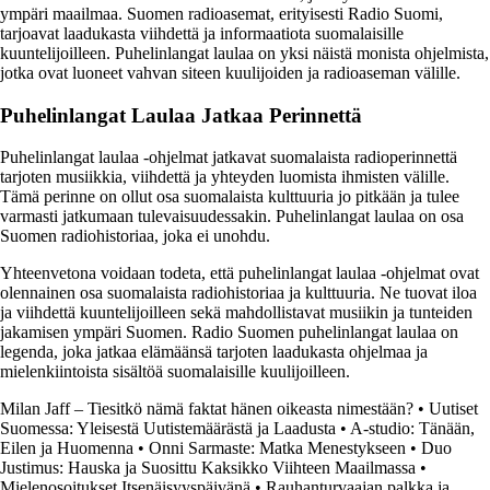
ympäri maailmaa. Suomen radioasemat, erityisesti Radio Suomi,
tarjoavat laadukasta viihdettä ja informaatiota suomalaisille
kuuntelijoilleen. Puhelinlangat laulaa on yksi näistä monista ohjelmista,
jotka ovat luoneet vahvan siteen kuulijoiden ja radioaseman välille.
Puhelinlangat Laulaa Jatkaa Perinnettä
Puhelinlangat laulaa -ohjelmat jatkavat suomalaista radioperinnettä
tarjoten musiikkia, viihdettä ja yhteyden luomista ihmisten välille.
Tämä perinne on ollut osa suomalaista kulttuuria jo pitkään ja tulee
varmasti jatkumaan tulevaisuudessakin. Puhelinlangat laulaa on osa
Suomen radiohistoriaa, joka ei unohdu.
Yhteenvetona voidaan todeta, että puhelinlangat laulaa -ohjelmat ovat
olennainen osa suomalaista radiohistoriaa ja kulttuuria. Ne tuovat iloa
ja viihdettä kuuntelijoilleen sekä mahdollistavat musiikin ja tunteiden
jakamisen ympäri Suomen. Radio Suomen puhelinlangat laulaa on
legenda, joka jatkaa elämäänsä tarjoten laadukasta ohjelmaa ja
mielenkiintoista sisältöä suomalaisille kuulijoilleen.
Milan Jaff – Tiesitkö nämä faktat hänen oikeasta nimestään?
•
Uutiset
Suomessa: Yleisestä Uutistemäärästä ja Laadusta
•
A-studio: Tänään,
Eilen ja Huomenna
•
Onni Sarmaste: Matka Menestykseen
•
Duo
Justimus: Hauska ja Suosittu Kaksikko Viihteen Maailmassa
•
Mielenosoitukset Itsenäisyyspäivänä
•
Rauhanturvaajan palkka ja