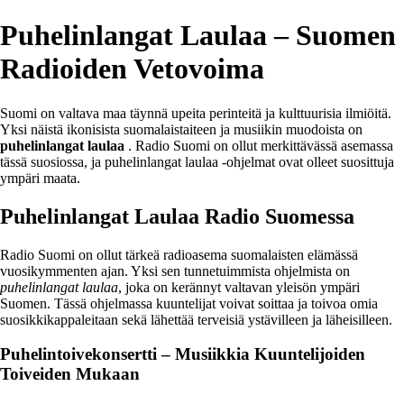
Puhelinlangat Laulaa – Suomen
Radioiden Vetovoima
Suomi on valtava maa täynnä upeita perinteitä ja kulttuurisia ilmiöitä.
Yksi näistä ikonisista suomalaistaiteen ja musiikin muodoista on
puhelinlangat laulaa
. Radio Suomi on ollut merkittävässä asemassa
tässä suosiossa, ja puhelinlangat laulaa -ohjelmat ovat olleet suosittuja
ympäri maata.
Puhelinlangat Laulaa Radio Suomessa
Radio Suomi on ollut tärkeä radioasema suomalaisten elämässä
vuosikymmenten ajan. Yksi sen tunnetuimmista ohjelmista on
puhelinlangat laulaa
, joka on kerännyt valtavan yleisön ympäri
Suomen. Tässä ohjelmassa kuuntelijat voivat soittaa ja toivoa omia
suosikkikappaleitaan sekä lähettää terveisiä ystävilleen ja läheisilleen.
Puhelintoivekonsertti – Musiikkia Kuuntelijoiden
Toiveiden Mukaan