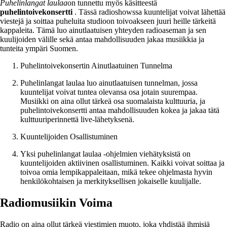
Puhelinlangat laulaa
on tunnettu myös käsitteestä
puhelintoivekonsertti
. Tässä radioshowssa kuuntelijat voivat lähettää
viestejä ja soittaa puheluita studioon toivoakseen juuri heille tärkeitä
kappaleita. Tämä luo ainutlaatuisen yhteyden radioaseman ja sen
kuulijoiden välille sekä antaa mahdollisuuden jakaa musiikkia ja
tunteita ympäri Suomen.
Puhelintoivekonsertin Ainutlaatuinen Tunnelma
Puhelinlangat laulaa luo ainutlaatuisen tunnelman, jossa
kuuntelijat voivat tuntea olevansa osa jotain suurempaa.
Musiikki on aina ollut tärkeä osa suomalaista kulttuuria, ja
puhelintoivekonsertti antaa mahdollisuuden kokea ja jakaa tätä
kulttuuriperinnettä live-lähetyksenä.
Kuuntelijoiden Osallistuminen
Yksi puhelinlangat laulaa -ohjelmien viehätyksistä on
kuuntelijoiden aktiivinen osallistuminen. Kaikki voivat soittaa ja
toivoa omia lempikappaleitaan, mikä tekee ohjelmasta hyvin
henkilökohtaisen ja merkityksellisen jokaiselle kuulijalle.
Radiomusiikin Voima
Radio on aina ollut tärkeä viestimien muoto, joka yhdistää ihmisiä