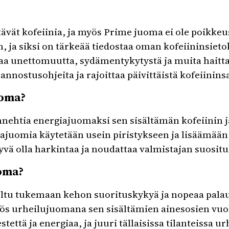
vät kofeiinia, ja myös Prime juoma ei ole poikkeus
, ja siksi on tärkeää tiedostaa oman kofeiininsietok
ttaa unettomuutta, sydämentykytystä ja muita haitt
annostusohjeita ja rajoittaa päivittäistä kofeiinins
uoma?
ehtia energiajuomaksi sen sisältämän kofeiinin j
iajuomia käytetään usein piristykseen ja lisäämään
vä olla harkintaa ja noudattaa valmistajan suositu
oma?
ltu tukemaan kehon suorituskykyä ja nopeaa palau
ös urheilujuomana sen sisältämien ainesosien vuo
stettä ja energiaa, ja juuri tällaisissa tilanteissa u