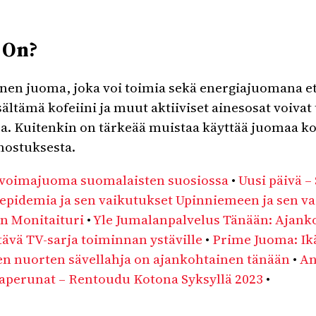
 On?
en juoma, joka voi toimia sekä energiajuomana e
sältämä kofeiini ja muut aktiiviset ainesosat voivat 
ssa. Kuitenkin on tärkeää muistaa käyttää juomaa k
nostuksesta.
 voimajuoma suomalaisten suosiossa
•
Uusi päivä –
pidemia ja sen vaikutukset Upinniemeen ja sen v
n Monitaituri
•
Yle Jumalanpalvelus Tänään: Ajan
ttävä TV-sarja toiminnan ystäville
•
Prime Juoma: Ikä
en nuorten sävellahja on ajankohtainen tänään
•
An
aperunat – Rentoudu Kotona Syksyllä 2023
•