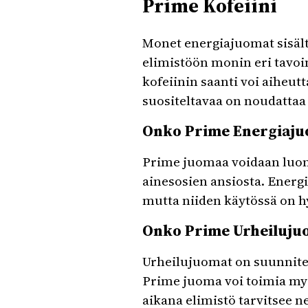
Prime Kofeiini
Monet energiajuomat sisältä
elimistöön monin eri tavoin
kofeiinin saanti voi aiheu
suositeltavaa on noudattaa 
Onko Prime Energiaj
Prime juomaa voidaan luonn
ainesosien ansiosta. Energ
mutta niiden käytössä on hy
Onko Prime Urheiluju
Urheilujuomat on suunnite
Prime juoma voi toimia my
aikana elimistö tarvitsee ne