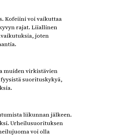
. Kofeiini voi vaikuttaa
yvyn rajat. Liiallinen
avaikutuksia, joten
aantia.
a muiden virkistävien
 fyysistä suorituskykyä,
ksia.
tumista liikunnan jälkeen.
ksi. Urheilusuorituksen
rheilujuoma voi olla