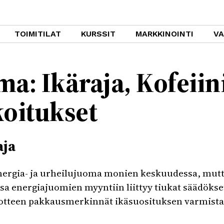
TOIMITILAT
KURSSIT
MARKKINOINTI
V
a: Ikäraja, Kofeiini
koitukset
aja
nergia- ja urheilujuoma monien keskuudessa, mutt
sa energiajuomien myyntiin liittyy tiukat säädökse
tuotteen pakkausmerkinnät ikäsuosituksen varmista