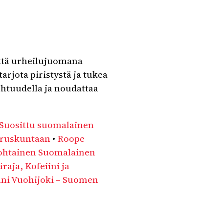
ttä urheilujuomana
tarjota piristystä ja tukea
ohtuudella ja noudattaa
 Suosittu suomalainen
aruskuntaan
•
Roope
kohtainen Suomalainen
raja, Kofeiini ja
ni Vuohijoki – Suomen