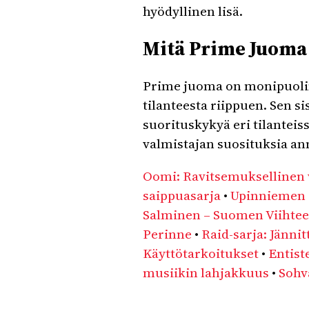
hyödyllinen lisä.
Mitä Prime Juoma
Prime juoma on monipuolin
tilanteesta riippuen. Sen si
suorituskykyä eri tilantei
valmistajan suosituksia an
Oomi: Ravitsemuksellinen
saippuasarja
•
Upinniemen e
Salminen – Suomen Viihtee
Perinne
•
Raid-sarja: Jänni
Käyttötarkoitukset
•
Entist
musiikin lahjakkuus
•
Sohv