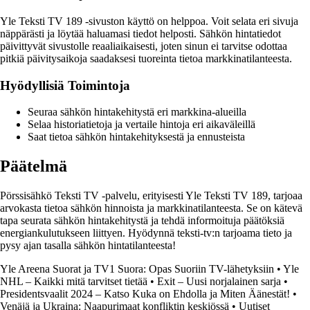
Yle Teksti TV 189 -sivuston käyttö on helppoa. Voit selata eri sivuja
näppärästi ja löytää haluamasi tiedot helposti. Sähkön hintatiedot
päivittyvät sivustolle reaaliaikaisesti, joten sinun ei tarvitse odottaa
pitkiä päivitysaikoja saadaksesi tuoreinta tietoa markkinatilanteesta.
Hyödyllisiä Toimintoja
Seuraa sähkön hintakehitystä eri markkina-alueilla
Selaa historiatietoja ja vertaile hintoja eri aikaväleillä
Saat tietoa sähkön hintakehityksestä ja ennusteista
Päätelmä
Pörssisähkö Teksti TV -palvelu, erityisesti Yle Teksti TV 189, tarjoaa
arvokasta tietoa sähkön hinnoista ja markkinatilanteesta. Se on kätevä
tapa seurata sähkön hintakehitystä ja tehdä informoituja päätöksiä
energiankulutukseen liittyen. Hyödynnä teksti-tv:n tarjoama tieto ja
pysy ajan tasalla sähkön hintatilanteesta!
Yle Areena Suorat ja TV1 Suora: Opas Suoriin TV-lähetyksiin
•
Yle
NHL – Kaikki mitä tarvitset tietää
•
Exit – Uusi norjalainen sarja
•
Presidentsvaalit 2024 – Katso Kuka on Ehdolla ja Miten Äänestät!
•
Venäjä ja Ukraina: Naapurimaat konfliktin keskiössä
•
Uutiset