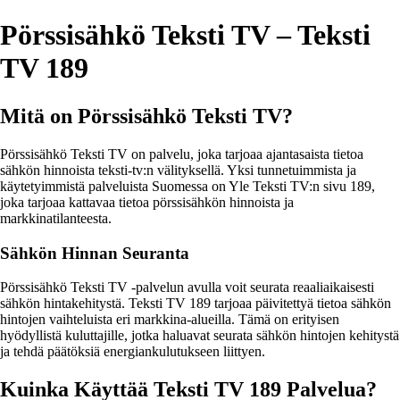
Pörssisähkö Teksti TV – Teksti
TV 189
Mitä on Pörssisähkö Teksti TV?
Pörssisähkö Teksti TV on palvelu, joka tarjoaa ajantasaista tietoa
sähkön hinnoista teksti-tv:n välityksellä. Yksi tunnetuimmista ja
käytetyimmistä palveluista Suomessa on Yle Teksti TV:n sivu 189,
joka tarjoaa kattavaa tietoa pörssisähkön hinnoista ja
markkinatilanteesta.
Sähkön Hinnan Seuranta
Pörssisähkö Teksti TV -palvelun avulla voit seurata reaaliaikaisesti
sähkön hintakehitystä. Teksti TV 189 tarjoaa päivitettyä tietoa sähkön
hintojen vaihteluista eri markkina-alueilla. Tämä on erityisen
hyödyllistä kuluttajille, jotka haluavat seurata sähkön hintojen kehitystä
ja tehdä päätöksiä energiankulutukseen liittyen.
Kuinka Käyttää Teksti TV 189 Palvelua?