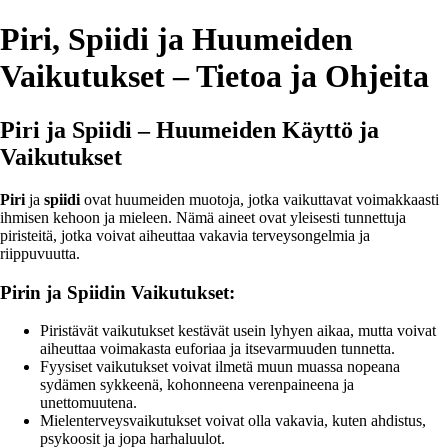
Piri, Spiidi ja Huumeiden
Vaikutukset – Tietoa ja Ohjeita
Piri ja Spiidi – Huumeiden Käyttö ja
Vaikutukset
Piri
ja
spiidi
ovat huumeiden muotoja, jotka vaikuttavat voimakkaasti
ihmisen kehoon ja mieleen. Nämä aineet ovat yleisesti tunnettuja
piristeitä, jotka voivat aiheuttaa vakavia terveysongelmia ja
riippuvuutta.
Pirin ja Spiidin Vaikutukset:
Piristävät vaikutukset kestävät usein lyhyen aikaa, mutta voivat
aiheuttaa voimakasta euforiaa ja itsevarmuuden tunnetta.
Fyysiset vaikutukset voivat ilmetä muun muassa nopeana
sydämen sykkeenä, kohonneena verenpaineena ja
unettomuutena.
Mielenterveysvaikutukset voivat olla vakavia, kuten ahdistus,
psykoosit ja jopa harhaluulot.