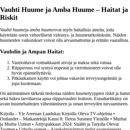
Vauhti Huume ja Amba Huume – Haitat ja
Riskit
Vauhti huume
ja
amba huume
ovat myös haitallisia aineita, joita
käytetään usein virheellisesti virkistys- ja huumetarkoituksiin. Näiden
huumeiden vaikutukset voivat olla arvaamattomia ja erittäin vaarallisia.
Vauhdin ja Ampan Haitat:
Vaurioittavat voimakkaasti aivoja ja maksa sekä vatsaa.
Riippuvuus voi syntyä nopeasti ja vieroitusoireet voivat olla
hyvin epämiellyttäviä.
Pitkäaikainen käyttö voi johtaa vakaviin terveysongelmiin ja
jopa kuolemaan.
On äärimmäisen tärkeää tiedostaa näiden huumetyyppien riskit ja haitat
sekä hakea tarvittaessa apua riippuvuuden hoitoon. Ennaltaehkäisy on
avain huumehaittojen vähentämiseen ja oman terveyden turvaamiseen.
Kirjolla – Yle Areenan Laadukas Kirjoilla Oleva TV-ohjelma
•
Outlander – Matkantekijä Kausi 8: Tietoa Suomen Yleisölle
•
Murhat
ja Murha Uutiset
•
Äitiyspakkaus 2024: Sisältö ja Tarjolla Olevat
Tuotteet
•
Urheilu-uutiset – Ajankohtaisimmat tiedot suomalaisesta