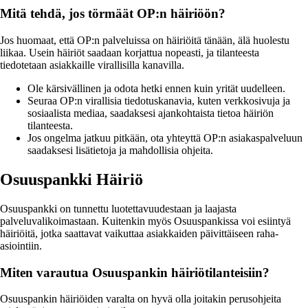
Mitä tehdä, jos törmäät OP:n häiriöön?
Jos huomaat, että OP:n palveluissa on häiriöitä tänään, älä huolestu
liikaa. Usein häiriöt saadaan korjattua nopeasti, ja tilanteesta
tiedotetaan asiakkaille virallisilla kanavilla.
Ole kärsivällinen ja odota hetki ennen kuin yrität uudelleen.
Seuraa OP:n virallisia tiedotuskanavia, kuten verkkosivuja ja
sosiaalista mediaa, saadaksesi ajankohtaista tietoa häiriön
tilanteesta.
Jos ongelma jatkuu pitkään, ota yhteyttä OP:n asiakaspalveluun
saadaksesi lisätietoja ja mahdollisia ohjeita.
Osuuspankki Häiriö
Osuuspankki on tunnettu luotettavuudestaan ja laajasta
palveluvalikoimastaan. Kuitenkin myös Osuuspankissa voi esiintyä
häiriöitä, jotka saattavat vaikuttaa asiakkaiden päivittäiseen raha-
asiointiin.
Miten varautua Osuuspankin häiriötilanteisiin?
Osuuspankin häiriöiden varalta on hyvä olla joitakin perusohjeita