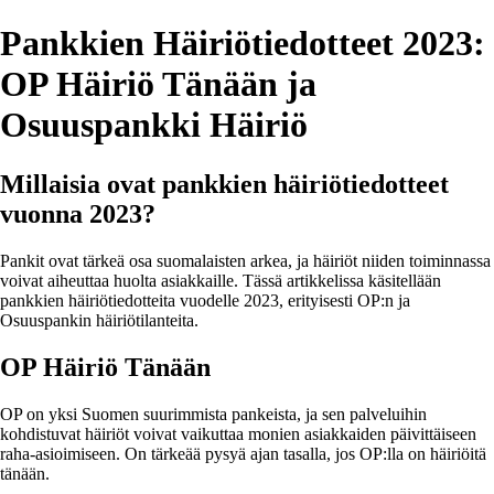
Pankkien Häiriötiedotteet 2023:
OP Häiriö Tänään ja
Osuuspankki Häiriö
Millaisia ovat pankkien häiriötiedotteet
vuonna 2023?
Pankit ovat tärkeä osa suomalaisten arkea, ja häiriöt niiden toiminnassa
voivat aiheuttaa huolta asiakkaille. Tässä artikkelissa käsitellään
pankkien häiriötiedotteita vuodelle 2023, erityisesti OP:n ja
Osuuspankin häiriötilanteita.
OP Häiriö Tänään
OP on yksi Suomen suurimmista pankeista, ja sen palveluihin
kohdistuvat häiriöt voivat vaikuttaa monien asiakkaiden päivittäiseen
raha-asioimiseen. On tärkeää pysyä ajan tasalla, jos OP:lla on häiriöitä
tänään.