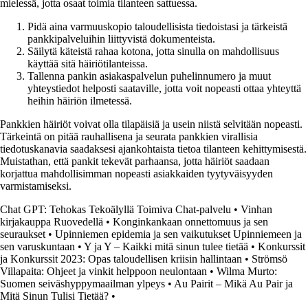
mielessä, jotta osaat toimia tilanteen sattuessa.
Pidä aina varmuuskopio taloudellisista tiedoistasi ja tärkeistä
pankkipalveluihin liittyvistä dokumenteista.
Säilytä käteistä rahaa kotona, jotta sinulla on mahdollisuus
käyttää sitä häiriötilanteissa.
Tallenna pankin asiakaspalvelun puhelinnumero ja muut
yhteystiedot helposti saataville, jotta voit nopeasti ottaa yhteyttä
heihin häiriön ilmetessä.
Pankkien häiriöt voivat olla tilapäisiä ja usein niistä selvitään nopeasti.
Tärkeintä on pitää rauhallisena ja seurata pankkien virallisia
tiedotuskanavia saadaksesi ajankohtaista tietoa tilanteen kehittymisestä.
Muistathan, että pankit tekevät parhaansa, jotta häiriöt saadaan
korjattua mahdollisimman nopeasti asiakkaiden tyytyväisyyden
varmistamiseksi.
Chat GPT: Tehokas Tekoälyllä Toimiva Chat-palvelu
•
Vinhan
kirjakauppa Ruovedellä
•
Konginkankaan onnettomuus ja sen
seuraukset
•
Upinniemen epidemia ja sen vaikutukset Upinniemeen ja
sen varuskuntaan
•
Y ja Y – Kaikki mitä sinun tulee tietää
•
Konkurssit
ja Konkurssit 2023: Opas taloudellisen kriisin hallintaan
•
Strömsö
Villapaita: Ohjeet ja vinkit helppoon neulontaan
•
Wilma Murto:
Suomen seiväshyppymaailman ylpeys
•
Au Pairit – Mikä Au Pair ja
Mitä Sinun Tulisi Tietää?
•