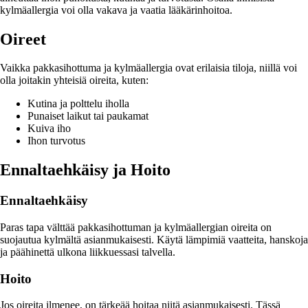
kylmäallergia voi olla vakava ja vaatia lääkärinhoitoa.
Oireet
Vaikka pakkasihottuma ja kylmäallergia ovat erilaisia tiloja, niillä voi
olla joitakin yhteisiä oireita, kuten:
Kutina ja polttelu iholla
Punaiset laikut tai paukamat
Kuiva iho
Ihon turvotus
Ennaltaehkäisy ja Hoito
Ennaltaehkäisy
Paras tapa välttää pakkasihottuman ja kylmäallergian oireita on
suojautua kylmältä asianmukaisesti. Käytä lämpimiä vaatteita, hanskoja
ja päähinettä ulkona liikkuessasi talvella.
Hoito
Jos oireita ilmenee, on tärkeää hoitaa niitä asianmukaisesti. Tässä