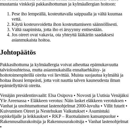
muutamia vinkkejä pakkasihottuman ja kylmäallergian hoitoon:
Pese iho lempeällä, kosteuttavalla saippualla ja vältä kuumaa
vettä.
Käytä kosteusvoidetta ihon kosteuttamiseen säännöllisesti.
Vältä raapimista, jotta iho ei ärsyynny entisestään.
Jos oireet ovat vakavia, ota yhteyttä lääkäriin saadaksesi
asianmukaista hoitoa.
Johtopäätös
Pakkasihottuma ja kylmäallergia voivat aiheuttaa epämukavuutta
talviolosuhteissa, mutta asianmukaisilla ennaltaehkäisy- ja
hoitotoimenpiteillä oireita voi lievittää. Muista suojautua kylmältä ja
hoitaa ihoasi lempeästi, jotta voit nauttia talven kauneudesta ilman
epämiellyttäviä oireita.
Venäjän presidentinvaalit: Elsa Osipova
•
Novosti ja Uutisia Venäjäksi
Yle Areenassa
•
Eläkkeen verotus: Näin lasket eläkkeen verotuksen
•
Vanhat ja unohtumattomat lastenohjelmat 2000-luvulta
•
Villit futarit
•
Kuivumisen Oireet ja Nestehukan Vaikutukset
•
Asumistuki
opiskelijalle ja leikkaukset
•
RKP – Ruotsalainen kansanpuolue
•
Rakennusaliurakoitsija ja Rakennusurakoitsija
•
Vanhat lastenohjelmat
•