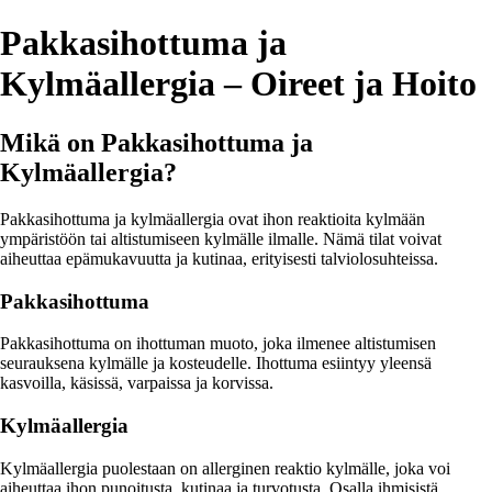
Pakkasihottuma ja
Kylmäallergia – Oireet ja Hoito
Mikä on Pakkasihottuma ja
Kylmäallergia?
Pakkasihottuma ja kylmäallergia ovat ihon reaktioita kylmään
ympäristöön tai altistumiseen kylmälle ilmalle. Nämä tilat voivat
aiheuttaa epämukavuutta ja kutinaa, erityisesti talviolosuhteissa.
Pakkasihottuma
Pakkasihottuma on ihottuman muoto, joka ilmenee altistumisen
seurauksena kylmälle ja kosteudelle. Ihottuma esiintyy yleensä
kasvoilla, käsissä, varpaissa ja korvissa.
Kylmäallergia
Kylmäallergia puolestaan on allerginen reaktio kylmälle, joka voi
aiheuttaa ihon punoitusta, kutinaa ja turvotusta. Osalla ihmisistä