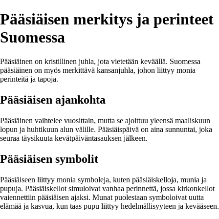
Pääsiäisen merkitys ja perinteet
Suomessa
Pääsiäinen on kristillinen juhla, jota vietetään keväällä. Suomessa
pääsiäinen on myös merkittävä kansanjuhla, johon liittyy monia
perinteitä ja tapoja.
Pääsiäisen ajankohta
Pääsiäinen vaihtelee vuosittain, mutta se ajoittuu yleensä maaliskuun
lopun ja huhtikuun alun välille. Pääsiäispäivä on aina sunnuntai, joka
seuraa täysikuuta kevätpäiväntasauksen jälkeen.
Pääsiäisen symbolit
Pääsiäiseen liittyy monia symboleja, kuten pääsiäiskelloja, munia ja
pupuja. Pääsiäiskellot simuloivat vanhaa perinnettä, jossa kirkonkellot
vaiennettiin pääsiäisen ajaksi. Munat puolestaan symboloivat uutta
elämää ja kasvua, kun taas pupu liittyy hedelmällisyyteen ja kevääseen.