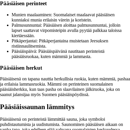
Pääsiäisen perinteet
Munien maalaaminen: Suomalaiset maalaavat pääsiäisen
kunniaksi munia erilaisin värein ja koristein.
Palmusunnuntai: Pääsiäisen aloittaa palmusunnuntai, jolloin
lapset saattavat virpomisteipin avulla pyytää palkkaa taloissa
kiertäessään.
Pitkäperjantai: Pitkäperjantaina muistetaan Jeesuksen
ristiinnaulitsemista.
Pääsiäispäivä: Pääsiäispäivänä nautitaan perinteistä
pääsiäisruokaa, kuten mämmiä ja lammasta.
Pääsiäisen herkut
Pääsiäisenä on tapana nauttia herkullisia ruokia, kuten mämmiä, pashaa
ja erilaisia lammasruokia. Mämmi on perinteinen suomalainen
pääsiäisherkku, kun taas pasha on slaavilainen jälkiruoka, joka on
saanut jalansijaa myös Suomen pääsiäispöydissä.
Pääsiäissaunan lämmitys
Pääsiäisenä on perinteistä lämmittää sauna, joka symboloi
puhdistautumista ja uudistumista. Saunominen pääsiäisen aikaan on
vanha tapa, joka edelleen elää vahvana suomalaisten keskuudessa.