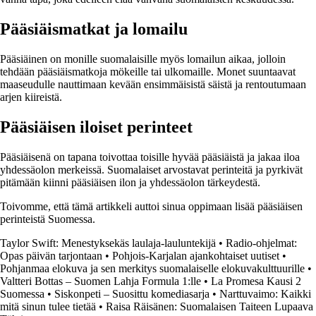
Pääsiäismatkat ja lomailu
Pääsiäinen on monille suomalaisille myös lomailun aikaa, jolloin
tehdään pääsiäismatkoja mökeille tai ulkomaille. Monet suuntaavat
maaseudulle nauttimaan kevään ensimmäisistä säistä ja rentoutumaan
arjen kiireistä.
Pääsiäisen iloiset perinteet
Pääsiäisenä on tapana toivottaa toisille hyvää pääsiäistä ja jakaa iloa
yhdessäolon merkeissä. Suomalaiset arvostavat perinteitä ja pyrkivät
pitämään kiinni pääsiäisen ilon ja yhdessäolon tärkeydestä.
Toivomme, että tämä artikkeli auttoi sinua oppimaan lisää pääsiäisen
perinteistä Suomessa.
Taylor Swift: Menestyksekäs laulaja-lauluntekijä
•
Radio-ohjelmat:
Opas päivän tarjontaan
•
Pohjois-Karjalan ajankohtaiset uutiset
•
Pohjanmaa elokuva ja sen merkitys suomalaiselle elokuvakulttuurille
•
Valtteri Bottas – Suomen Lahja Formula 1:lle
•
La Promesa Kausi 2
Suomessa
•
Siskonpeti – Suosittu komediasarja
•
Narttuvaimo: Kaikki
mitä sinun tulee tietää
•
Raisa Räisänen: Suomalaisen Taiteen Lupaava