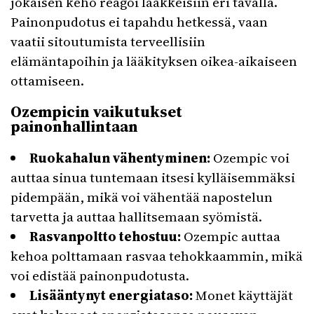
jokaisen keho reagoi lääkkeisiin eri tavalla.
Painonpudotus ei tapahdu hetkessä, vaan
vaatii sitoutumista terveellisiin
elämäntapoihin ja lääkityksen oikea-aikaiseen
ottamiseen.
Ozempicin vaikutukset
painonhallintaan
Ruokahalun vähentyminen:
Ozempic voi
auttaa sinua tuntemaan itsesi kylläisemmäksi
pidempään, mikä voi vähentää napostelun
tarvetta ja auttaa hallitsemaan syömistä.
Rasvanpoltto tehostuu:
Ozempic auttaa
kehoa polttamaan rasvaa tehokkaammin, mikä
voi edistää painonpudotusta.
Lisääntynyt energiataso:
Monet käyttäjät