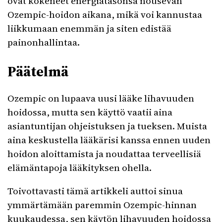
ovat kokeneet energiatasonsa nousevan
Ozempic-hoidon aikana, mikä voi kannustaa
liikkumaan enemmän ja siten edistää
painonhallintaa.
Päätelmä
Ozempic on lupaava uusi lääke lihavuuden
hoidossa, mutta sen käyttö vaatii aina
asiantuntijan ohjeistuksen ja tueksen. Muista
aina keskustella lääkärisi kanssa ennen uuden
hoidon aloittamista ja noudattaa terveellisiä
elämäntapoja lääkityksen ohella.
Toivottavasti tämä artikkeli auttoi sinua
ymmärtämään paremmin Ozempic-hinnan
kuukaudessa, sen käytön lihavuuden hoidossa