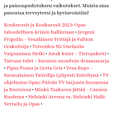
ja painonpudotuksen vaikutukset. Muista aina
panostaa terveyteesi ja hyvinvointiisi!
Konkurssit ja Konkurssit 2023: Opas
taloudellisen kriisin hallintaan
•
Jevgeni
Prigožin – Venäläinen Yrittäjä ja Valtion
Urakoitsija
•
Toiveiden Yö: Unelmiin
Vaipumisen Hetki
•
Awak kuier – Tietopaketti
•
Taivaan tulet – Suomen suosituin draamasarja
•
Pipsa Possu ja Greta Gris
•
Vesa Repo –
Suomalainen Taiteilija Lyhyesti Esiteltynä
•
TV-
ohjelmien Opas: Päivän TV-tarjonta Suomessa
ja Ruotsissa
•
Minkä Taakseen Jättää – Cassien
Kuolema
•
Helsinki Areena vs. Helsinki Halli:
Vertailu ja Opas
•