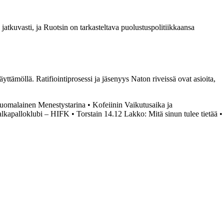
jatkuvasti, ja Ruotsin on tarkasteltava puolustuspolitiikkaansa
ttämöllä. Ratifiointiprosessi ja jäsenyys Naton riveissä ovat asioita,
uomalainen Menestystarina
•
Kofeiinin Vaikutusaika ja
alkapalloklubi – HIFK
•
Torstain 14.12 Lakko: Mitä sinun tulee tietää
•