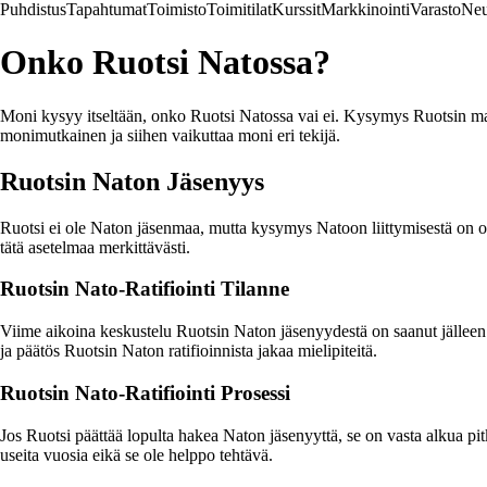
Puhdistus
Tapahtumat
Toimisto
Toimitilat
Kurssit
Markkinointi
Varasto
Neu
Onko Ruotsi Natossa?
Moni kysyy itseltään, onko Ruotsi Natossa vai ei. Kysymys Ruotsin mah
monimutkainen ja siihen vaikuttaa moni eri tekijä.
Ruotsin Naton Jäsenyys
Ruotsi ei ole Naton jäsenmaa, mutta kysymys Natoon liittymisestä on ollu
tätä asetelmaa merkittävästi.
Ruotsin Nato-Ratifiointi Tilanne
Viime aikoina keskustelu Ruotsin Naton jäsenyydestä on saanut jälleen u
ja päätös Ruotsin Naton ratifioinnista jakaa mielipiteitä.
Ruotsin Nato-Ratifiointi Prosessi
Jos Ruotsi päättää lopulta hakea Naton jäsenyyttä, se on vasta alkua pitkä
useita vuosia eikä se ole helppo tehtävä.