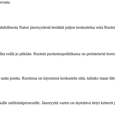
vonta
dollisesta Naton jäsenyydestä herättää paljon keskustelua sekä Ruotsi
t esillä jo pitkään. Ruotsin puolustuspolitiikassa on perinteisesti koro
utta pontta. Ruotsissa on käynnissä keskustelu siitä, tulisiko maan liit
lle ratifiointiprosessille. Jäsenyyttä varten on täytettävä tietyt kriteer