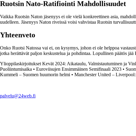
Ruotsin Nato-Ratifiointi Mahdollisuudet
Vaikka Ruotsin Naton jäsenyys ei ole vielä konkreettinen asia, mahdolli
uudelleen. Jäsenyys Naton riveissä voisi vahvistaa Ruotsin turvallisuutt
Yhteenveto
Onko Ruotsi Natossa vai ei, on kysymys, johon ei ole helppoa vastausta.
jotka herättävät paljon keskustelua ja pohdintaa. Lopullinen päätös jää R
Ylioppilaskirjoitukset Kevät 2024: Aikataulu, Valmistautuminen ja Vin
Puoliintumisaika
•
Euroviisujen Ensimmäinen Semifinaali 2023
•
Suome
Kummeli – Suomen huumorin helmi
•
Manchester United – Liverpool:
palvelu@24web.fi