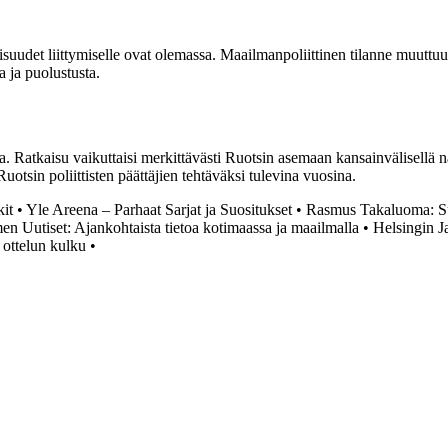
suudet liittymiselle ovat olemassa. Maailmanpoliittinen tilanne muuttuu 
a ja puolustusta.
 Ratkaisu vaikuttaisi merkittävästi Ruotsin asemaan kansainvälisellä näy
uotsin poliittisten päättäjien tehtäväksi tulevina vuosina.
kit
•
Yle Areena – Parhaat Sarjat ja Suositukset
•
Rasmus Takaluoma: S
n Uutiset: Ajankohtaista tietoa kotimaassa ja maailmalla
•
Helsingin J
 ottelun kulku
•