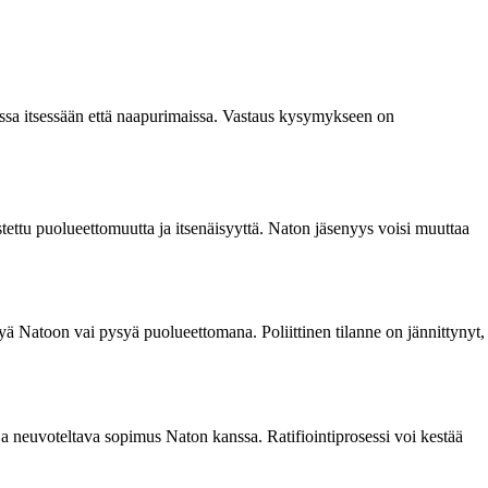
ssa itsessään että naapurimaissa. Vastaus kysymykseen on
stettu puolueettomuutta ja itsenäisyyttä. Naton jäsenyys voisi muuttaa
tyä Natoon vai pysyä puolueettomana. Poliittinen tilanne on jännittynyt,
it ja neuvoteltava sopimus Naton kanssa. Ratifiointiprosessi voi kestää