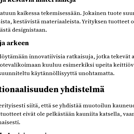
atuun kaikessa tekemisessään. Jokainen tuote suun
sta, kestävistä materiaaleista. Yrityksen tuotteet 
ästä designistaan.
uja arkeen
löytämään innovatiivisia ratkaisuja, jotka tekevät 
tevalikoimaan kuuluu esimerkiksi upeita keittiöväl
 suunniteltu käytännöllisyyttä unohtamatta.
tionaalisuuden yhdistelmä
rityisesti siitä, että se yhdistää muotoilun kaune
n tuotteet eivät ole pelkästään kauniita katsella, va
aisesti.