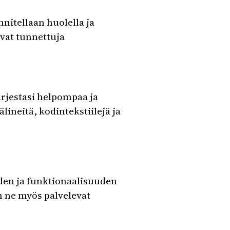
nitellaan huolella ja
ovat tunnettuja
arjestasi helpompaa ja
ineitä, kodintekstiilejä ja
uden ja funktionaalisuuden
an ne myös palvelevat