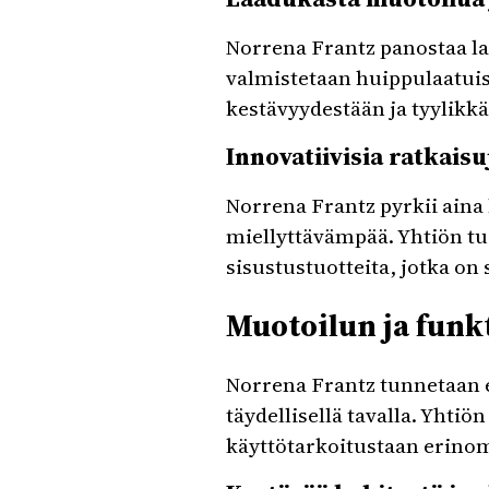
Norrena Frantz panostaa la
valmistetaan huippulaatuisi
kestävyydestään ja tyylikkä
Innovatiivisia ratkais
Norrena Frantz pyrkii aina 
miellyttävämpää. Yhtiön tuo
sisustustuotteita, jotka on
Muotoilun ja funk
Norrena Frantz tunnetaan e
täydellisellä tavalla. Yhtiö
käyttötarkoitustaan erinom