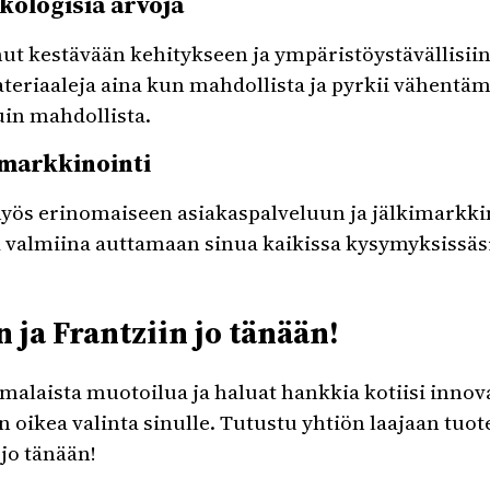
ekologisia arvoja
t kestävään kehitykseen ja ympäristöystävällisiin 
eriaaleja aina kun mahdollista ja pyrkii vähentäm
uin mahdollista.
imarkkinointi
yös erinomaiseen asiakaspalveluun ja jälkimarkkin
 valmiina auttamaan sinua kaikissa kysymyksissäsi 
 ja Frantziin jo tänään!
malaista muotoilua ja haluat hankkia kotiisi innovat
n oikea valinta sinulle. Tutustu yhtiön laajaan tuo
jo tänään!