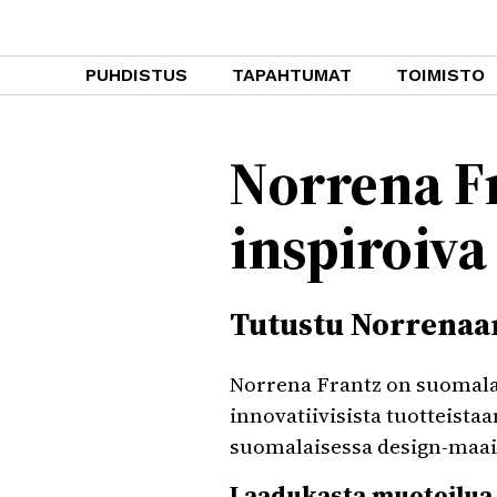
PUHDISTUS
TAPAHTUMAT
TOIMISTO
Norrena F
inspiroiv
Tutustu Norrenaan
Norrena Frantz on suomalai
innovatiivisista tuotteistaa
suomalaisessa design-maai
Laadukasta muotoilua 