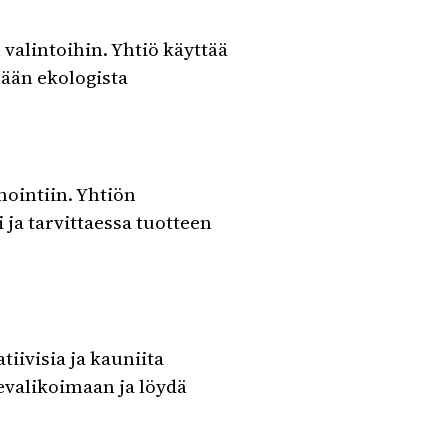
valintoihin. Yhtiö käyttää
ään ekologista
ointiin. Yhtiön
ja tarvittaessa tuotteen
iivisia ja kauniita
tevalikoimaan ja löydä