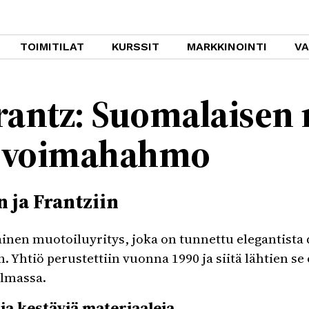
TOIMITILAT
KURSSIT
MARKKINOINTI
V
rantz: Suomalaisen
a voimahahmo
 ja Frantziin
nen muotoiluyritys, joka on tunnettu elegantista 
n. Yhtiö perustettiin vuonna 1990 ja siitä lähtien se
lmassa.
ja kestäviä materiaaleja