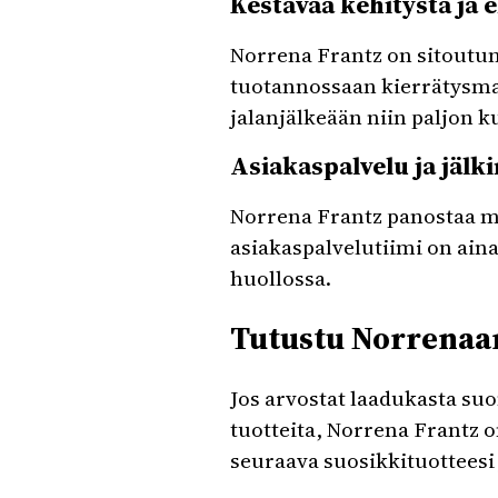
Kestävää kehitystä ja 
Norrena Frantz on sitoutunu
tuotannossaan kierrätysmat
jalanjälkeään niin paljon k
Asiakaspalvelu ja jälk
Norrena Frantz panostaa m
asiakaspalvelutiimi on aina
huollossa.
Tutustu Norrenaan
Jos arvostat laadukasta suo
tuotteita, Norrena Frantz o
seuraava suosikkituotteesi 