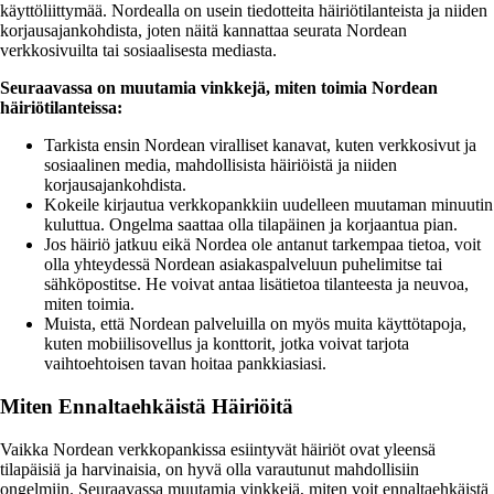
käyttöliittymää. Nordealla on usein tiedotteita häiriötilanteista ja niiden
korjausajankohdista, joten näitä kannattaa seurata Nordean
verkkosivuilta tai sosiaalisesta mediasta.
Seuraavassa on muutamia vinkkejä, miten toimia Nordean
häiriötilanteissa:
Tarkista ensin Nordean viralliset kanavat, kuten verkkosivut ja
sosiaalinen media, mahdollisista häiriöistä ja niiden
korjausajankohdista.
Kokeile kirjautua verkkopankkiin uudelleen muutaman minuutin
kuluttua. Ongelma saattaa olla tilapäinen ja korjaantua pian.
Jos häiriö jatkuu eikä Nordea ole antanut tarkempaa tietoa, voit
olla yhteydessä Nordean asiakaspalveluun puhelimitse tai
sähköpostitse. He voivat antaa lisätietoa tilanteesta ja neuvoa,
miten toimia.
Muista, että Nordean palveluilla on myös muita käyttötapoja,
kuten mobiilisovellus ja konttorit, jotka voivat tarjota
vaihtoehtoisen tavan hoitaa pankkiasiasi.
Miten Ennaltaehkäistä Häiriöitä
Vaikka Nordean verkkopankissa esiintyvät häiriöt ovat yleensä
tilapäisiä ja harvinaisia, on hyvä olla varautunut mahdollisiin
ongelmiin. Seuraavassa muutamia vinkkejä, miten voit ennaltaehkäistä