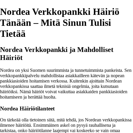
Nordea Verkkopankki Häiriö
Tänään – Mitä Sinun Tulisi
Tietää
Nordea Verkkopankki ja Mahdolliset
Häiriöt
Nordea on yksi Suomen suurimmista ja tunnetuimmista pankeista. Sen
verkkopankkipalvelu mahdollistaa asiakkailleen kätevän ja nopean
pankkiasioiden hoitamisen verkossa. Kuitenkin ajoittain Nordean
verkkopankissa saattaa ilmetä teknisiä ongelmia, joita kutsutaan
häiriöiksi. Nämä häiriöt voivat vaikuttaa asiakkaiden pankkiasioiden
hoitamiseen ja herättää huolta.
Nordea Häiriötilanteet
On tärkeää olla tietoinen siitä, mitä tehdä, jos Nordean verkkopankissa
ilmenee häiriöitä. Ensimmäinen askel on pysyä rauhallisena ja
tarkistaa, onko häiriötilanne laajempi vai koskeeko se vain omaa