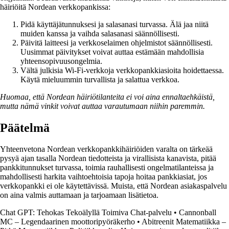
häiriöitä Nordean verkkopankissa:
Pidä käyttäjätunnuksesi ja salasanasi turvassa. Älä jaa niitä
muiden kanssa ja vaihda salasanasi säännöllisesti.
Päivitä laitteesi ja verkkoselaimen ohjelmistot säännöllisesti.
Uusimmat päivitykset voivat auttaa estämään mahdollisia
yhteensopivuusongelmia.
Vältä julkisia Wi-Fi-verkkoja verkkopankkiasioita hoidettaessa.
Käytä mieluummin turvallista ja salattua verkkoa.
Huomaa, että Nordean häiriötilanteita ei voi aina ennaltaehkäistä,
mutta nämä vinkit voivat auttaa varautumaan niihin paremmin.
Päätelmä
Yhteenvetona Nordean verkkopankkihäiriöiden varalta on tärkeää
pysyä ajan tasalla Nordean tiedotteista ja virallisista kanavista, pitää
pankkitunnukset turvassa, toimia rauhallisesti ongelmatilanteissa ja
mahdollisesti harkita vaihtoehtoisia tapoja hoitaa pankkiasiat, jos
verkkopankki ei ole käytettävissä. Muista, että Nordean asiakaspalvelu
on aina valmis auttamaan ja tarjoamaan lisätietoa.
Chat GPT: Tehokas Tekoälyllä Toimiva Chat-palvelu
•
Cannonball
MC – Legendaarinen moottoripyöräkerho
•
Abitreenit Matematiikka –