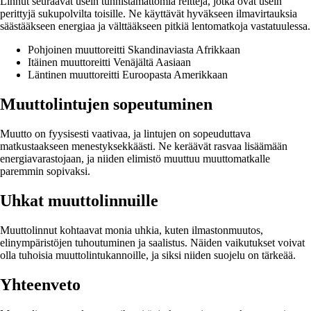
Linnut seuraavat usein tunnistamattomia reittejä, jotka ovat usein
perittyjä sukupolvilta toisille. Ne käyttävät hyväkseen ilmavirtauksia
säästääkseen energiaa ja välttääkseen pitkiä lentomatkoja vastatuulessa.
Pohjoinen muuttoreitti Skandinaviasta Afrikkaan
Itäinen muuttoreitti Venäjältä Aasiaan
Läntinen muuttoreitti Euroopasta Amerikkaan
Muuttolintujen sopeutuminen
Muutto on fyysisesti vaativaa, ja lintujen on sopeuduttava
matkustaakseen menestyksekkäästi. Ne keräävät rasvaa lisäämään
energiavarastojaan, ja niiden elimistö muuttuu muuttomatkalle
paremmin sopivaksi.
Uhkat muuttolinnuille
Muuttolinnut kohtaavat monia uhkia, kuten ilmastonmuutos,
elinympäristöjen tuhoutuminen ja saalistus. Näiden vaikutukset voivat
olla tuhoisia muuttolintukannoille, ja siksi niiden suojelu on tärkeää.
Yhteenveto