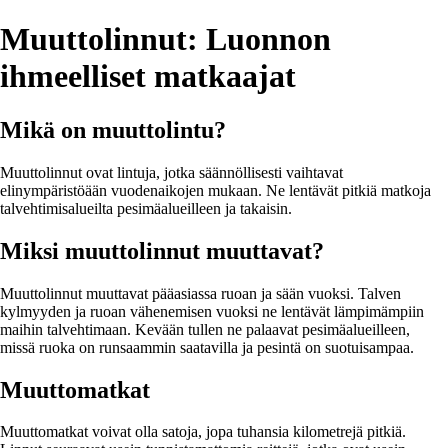
Muuttolinnut: Luonnon
ihmeelliset matkaajat
Mikä on muuttolintu?
Muuttolinnut ovat lintuja, jotka säännöllisesti vaihtavat
elinympäristöään vuodenaikojen mukaan. Ne lentävät pitkiä matkoja
talvehtimisalueilta pesimäalueilleen ja takaisin.
Miksi muuttolinnut muuttavat?
Muuttolinnut muuttavat pääasiassa ruoan ja sään vuoksi. Talven
kylmyyden ja ruoan vähenemisen vuoksi ne lentävät lämpimämpiin
maihin talvehtimaan. Kevään tullen ne palaavat pesimäalueilleen,
missä ruoka on runsaammin saatavilla ja pesintä on suotuisampaa.
Muuttomatkat
Muuttomatkat voivat olla satoja, jopa tuhansia kilometrejä pitkiä.