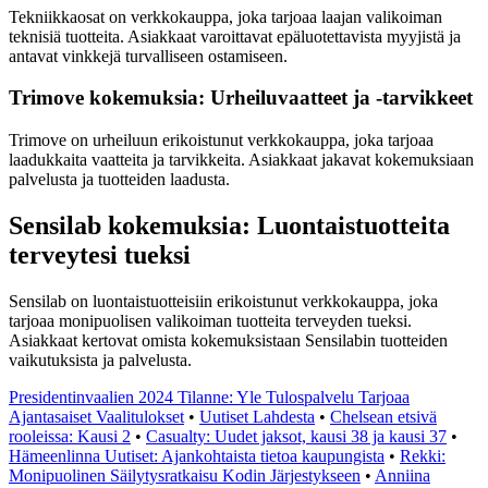
Tekniikkaosat on verkkokauppa, joka tarjoaa laajan valikoiman
teknisiä tuotteita. Asiakkaat varoittavat epäluotettavista myyjistä ja
antavat vinkkejä turvalliseen ostamiseen.
Trimove kokemuksia: Urheiluvaatteet ja -tarvikkeet
Trimove on urheiluun erikoistunut verkkokauppa, joka tarjoaa
laadukkaita vaatteita ja tarvikkeita. Asiakkaat jakavat kokemuksiaan
palvelusta ja tuotteiden laadusta.
Sensilab kokemuksia: Luontaistuotteita
terveytesi tueksi
Sensilab on luontaistuotteisiin erikoistunut verkkokauppa, joka
tarjoaa monipuolisen valikoiman tuotteita terveyden tueksi.
Asiakkaat kertovat omista kokemuksistaan Sensilabin tuotteiden
vaikutuksista ja palvelusta.
Presidentinvaalien 2024 Tilanne: Yle Tulospalvelu Tarjoaa
Ajantasaiset Vaalitulokset
•
Uutiset Lahdesta
•
Chelsean etsivä
rooleissa: Kausi 2
•
Casualty: Uudet jaksot, kausi 38 ja kausi 37
•
Hämeenlinna Uutiset: Ajankohtaista tietoa kaupungista
•
Rekki:
Monipuolinen Säilytysratkaisu Kodin Järjestykseen
•
Anniina