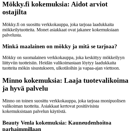
Mökky.fi kokemuksia: Aidot arviot
ostajilta
Mökky.fi on suosittu verkkokauppa, joka tarjoaa laadukkaita
mökkeilytuotteita. Monet asiakkaat ovat jakanee kokemuksiaan
palvelusta.
Minkä maalainen on mökky ja mitä se tarjoaa?
Mökky on suomalainen verkkokauppa, joka keskittyy mökkeilyyn
liittyviin tuotteisiin. Heidän valikoimastaan löytyy laadukkaita
tuotteita mökin sisustukseen, ulkotiloihin ja vapaa-ajan viettoon.
Minno kokemuksia: Laaja tuotevalikoima
ja hyvä palvelu
Minno on toinen suosittu verkkokauppa, joka tarjoaa monipuolisen
valikoiman tuotteita. Asiakkaat kertovat positiivisista
kokemuksistaan palvelun käytöstä.
Beauty Venla kokemuksia: Kauneudenhoitoa
parhaimmillaan