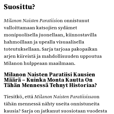
Suosittu?
Milanon Naisten Paratiisi
on onnistunut
valloittamaan katsojien sydämet
monipuolisella juonellaan, kiinnostavilla
hahmoillaan ja upealla visuaalisella
toteutuksellaan. Sarja tarjoaa pakopaikan
arjen kiireistä ja mahdollisuuden uppoutua
Milanon hulppeaan maailmaan.
Milanon Naisten Paratiisi Kausien
Määrä – Kuinka Monta Kautta On
Tähän Mennessä Tehnyt Historiaa?
Tiesitkö, että
Milanon Naisten Paratiisissa
on
tähän mennessä nähty useita onnistuneita
kausia? Sarja on jatkanut suosiotaan vuodesta