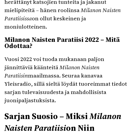
herättänyt katsojien tunteita ja jakanut
mielipiteitä – hänen roolinsa
Milanon Naisten
Paratiisissa
on ollut keskeinen ja
moniulotteinen.
Milanon Naisten Paratiisi 2022 – Mitä
Odottaa?
Vuosi 2022 voi tuoda mukanaan paljon
jännittäviä käänteitä
Milanon Naisten
Paratiisin
maailmassa. Seuraa kanavaa
Yleisradio, sillä sieltä löydät tuoreimmat tiedot
sarjan tulevaisuudesta ja mahdollisista
juonipaljastuksista.
Sarjan Suosio – Miksi
Milanon
Naisten Paratiisi
on Niin