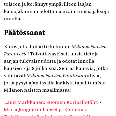
toiseen ja kerännyt ympärilleen laajan
katsojakunnan odottamaan aina uusia jaksoja
innolla.
Päätössanat
Kiitos, että luit artikkelimme
Milanon Naisten
Paratiisista
! Toivottavasti sait uusia tietoja
sarjan tulevaisuudesta ja odotat innolla
kausien 7 ja 8 julkaisua. Seuraa kanavia, jotka
välittävät
Milanon Naisten Paratiisin
uutisia,
jotta pysyt ajan tasalla kaikista tapahtumista
Milanon naisten maailmassa!
Lauri Markkanen: Suomen Koripallotähti
•
Maria Jungnerin Lapset ja Kuolema: