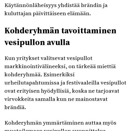
Käytännönläheisyys yhdistää brändin ja
kuluttajan päivittäiseen elämään.
Kohderyhmän tavoittaminen
vesipullon avulla
Kun yritykset valitsevat vesipullot
markkinointivälineeksi, on tärkeää miettiä
kohderyhmää. Esimerkiksi
urheilutapahtumissa ja festivaaleilla vesipullot
ovat erityisen hyödyllisiä, koska ne tarjoavat
virvokkeita samalla kun ne mainostavat
brändiä.
Kohderyhmän ymmärtäminen auttaa myös
muotoilemaan vesipullon suunnittelua.