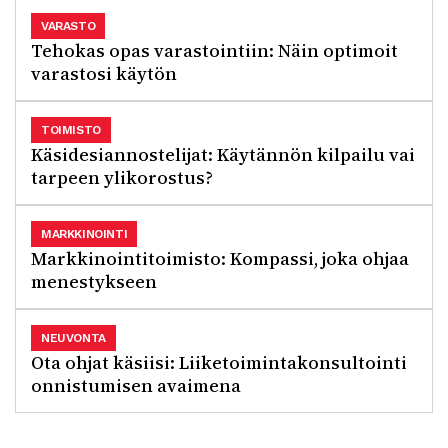
VARASTO
Tehokas opas varastointiin: Näin optimoit
varastosi käytön
TOIMISTO
Käsidesiannostelijat: Käytännön kilpailu vai
tarpeen ylikorostus?
MARKKINOINTI
Markkinointitoimisto: Kompassi, joka ohjaa
menestykseen
NEUVONTA
Ota ohjat käsiisi: Liiketoimintakonsultointi
onnistumisen avaimena