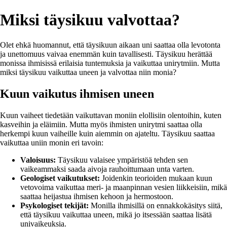
Miksi täysikuu valvottaa?
Olet ehkä huomannut, että täysikuun aikaan uni saattaa olla levotonta
ja unettomuus vaivaa enemmän kuin tavallisesti. Täysikuu herättää
monissa ihmisissä erilaisia tuntemuksia ja vaikuttaa unirytmiin. Mutta
miksi täysikuu vaikuttaa uneen ja valvottaa niin monia?
Kuun vaikutus ihmisen uneen
Kuun vaiheet tiedetään vaikuttavan moniin elollisiin olentoihin, kuten
kasveihin ja eläimiin. Mutta myös ihmisten unirytmi saattaa olla
herkempi kuun vaiheille kuin aiemmin on ajateltu. Täysikuu saattaa
vaikuttaa uniin monin eri tavoin:
Valoisuus:
Täysikuu valaisee ympäristöä tehden sen
vaikeammaksi saada aivoja rauhoittumaan unta varten.
Geologiset vaikutukset:
Joidenkin teorioiden mukaan kuun
vetovoima vaikuttaa meri- ja maanpinnan vesien liikkeisiin, mikä
saattaa heijastua ihmisen kehoon ja hermostoon.
Psykologiset tekijät:
Monilla ihmisillä on ennakkokäsitys siitä,
että täysikuu vaikuttaa uneen, mikä jo itsessään saattaa lisätä
univaikeuksia.