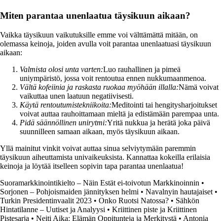
Miten parantaa unenlaatua täysikuun aikaan?
Vaikka täysikuun vaikutuksille emme voi välttämättä mitään, on
olemassa keinoja, joiden avulla voit parantaa unenlaatuasi täysikuun
aikaan:
Valmista olosi unta varten:
Luo rauhallinen ja pimeä
uniympäristö, jossa voit rentoutua ennen nukkumaanmenoa.
Vältä kofeiinia ja raskasta ruokaa myöhään illalla:
Nämä voivat
vaikuttaa unen laatuun negatiivisesti.
Käytä rentoutumistekniikoita:
Meditointi tai hengitysharjoitukset
voivat auttaa rauhoittamaan mieltä ja edistämään parempaa unta.
Pidä säännöllinen unirytmi:
Yritä nukkua ja herätä joka päivä
suunnilleen samaan aikaan, myös täysikuun aikaan.
Yllä mainitut vinkit voivat auttaa sinua selviytymään paremmin
täysikuun aiheuttamista univaikeuksista. Kannattaa kokeilla erilaisia
keinoja ja löytää itselleen sopivin tapa parantaa unenlaatua!
Suoramarkkinointikielto – Näin Estät ei-toivotun Markkinoinnin
•
Sorjonen – Pohjoismaiden jännityksen helmi
•
Navalnyin hautajaiset
•
Turkin Presidentinvaalit 2023
•
Onko Ruotsi Natossa?
•
Sähkön
Hintatilanne – Uutiset ja Analyysi
•
Kriittinen piste ja Kriittinen
Pistesarja
•
Neiti Aika: Elämän Oppitunteja ja Merkitystä
•
Antonia