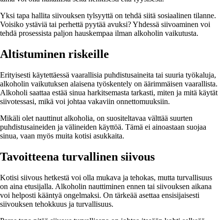
Yksi tapa hallita siivouksen tylsyyttä on tehdä siitä sosiaalinen tilanne.
Voisiko ystäviä tai perhettä pyytää avuksi? Yhdessä siivoaminen voi
tehdä prosessista paljon hauskempaa ilman alkoholin vaikutusta.
Altistuminen riskeille
Erityisesti käytettäessä vaarallisia puhdistusaineita tai suuria työkaluja,
alkoholin vaikutuksen alaisena työskentely on äärimmäisen vaarallista.
Alkoholi saattaa estää sinua harkitsemasta tarkasti, miten ja mitä käytät
siivotessasi, mikä voi johtaa vakaviin onnettomuuksiin.
Mikäli olet nauttinut alkoholia, on suositeltavaa välttää suurten
puhdistusaineiden ja välineiden käyttöä. Tämä ei ainoastaan suojaa
sinua, vaan myös muita kotisi asukkaita.
Tavoitteena turvallinen siivous
Kotisi siivous hetkestä voi olla mukava ja tehokas, mutta turvallisuus
on aina etusijalla. Alkoholin nauttiminen ennen tai siivouksen aikana
voi helposti kääntyä ongelmaksi. On tärkeää asettaa ensisijaisesti
siivouksen tehokkuus ja turvallisuus.