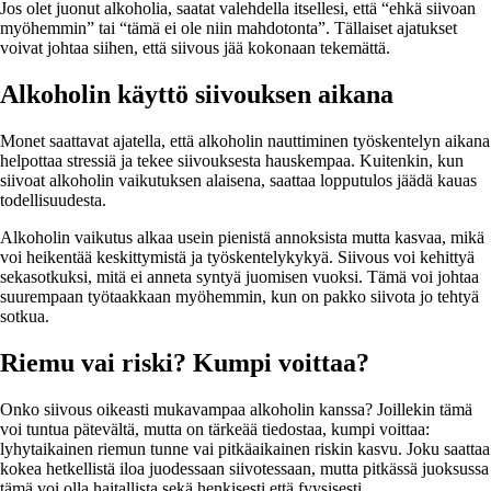
Jos olet juonut alkoholia, saatat valehdella itsellesi, että “ehkä siivoan
myöhemmin” tai “tämä ei ole niin mahdotonta”. Tällaiset ajatukset
voivat johtaa siihen, että siivous jää kokonaan tekemättä.
Alkoholin käyttö siivouksen aikana
Monet saattavat ajatella, että alkoholin nauttiminen työskentelyn aikana
helpottaa stressiä ja tekee siivouksesta hauskempaa. Kuitenkin, kun
siivoat alkoholin vaikutuksen alaisena, saattaa lopputulos jäädä kauas
todellisuudesta.
Alkoholin vaikutus alkaa usein pienistä annoksista mutta kasvaa, mikä
voi heikentää keskittymistä ja työskentelykykyä. Siivous voi kehittyä
sekasotkuksi, mitä ei anneta syntyä juomisen vuoksi. Tämä voi johtaa
suurempaan työtaakkaan myöhemmin, kun on pakko siivota jo tehtyä
sotkua.
Riemu vai riski? Kumpi voittaa?
Onko siivous oikeasti mukavampaa alkoholin kanssa? Joillekin tämä
voi tuntua pätevältä, mutta on tärkeää tiedostaa, kumpi voittaa:
lyhytaikainen riemun tunne vai pitkäaikainen riskin kasvu. Joku saattaa
kokea hetkellistä iloa juodessaan siivotessaan, mutta pitkässä juoksussa
tämä voi olla haitallista sekä henkisesti että fyysisesti.