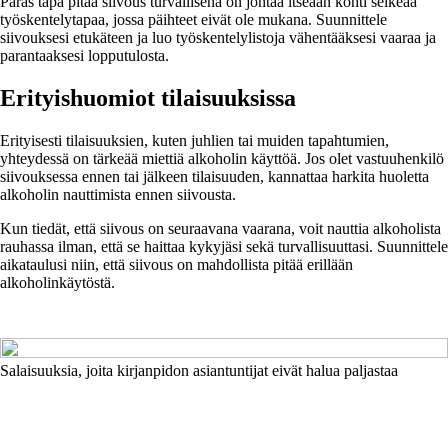
Paras tapa pitää siivous turvallisena on johtaa itseään kohti selkeää
työskentelytapaa, jossa päihteet eivät ole mukana. Suunnittele
siivouksesi etukäteen ja luo työskentelylistoja vähentääksesi vaaraa ja
parantaaksesi lopputulosta.
Erityishuomiot tilaisuuksissa
Erityisesti tilaisuuksien, kuten juhlien tai muiden tapahtumien,
yhteydessä on tärkeää miettiä alkoholin käyttöä. Jos olet vastuuhenkilö
siivouksessa ennen tai jälkeen tilaisuuden, kannattaa harkita huoletta
alkoholin nauttimista ennen siivousta.
Kun tiedät, että siivous on seuraavana vaarana, voit nauttia alkoholista
rauhassa ilman, että se haittaa kykyjäsi sekä turvallisuuttasi. Suunnittele
aikataulusi niin, että siivous on mahdollista pitää erillään
alkoholinkäytöstä.
Salaisuuksia, joita kirjanpidon asiantuntijat eivät halua paljastaa