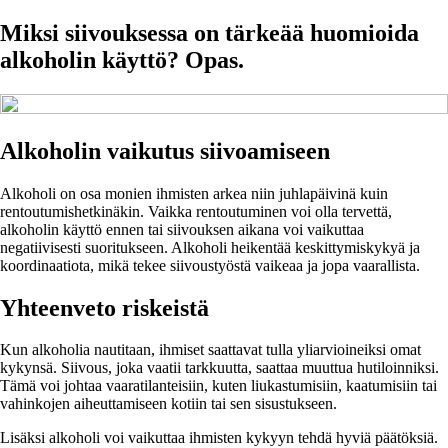
Miksi siivouksessa on tärkeää huomioida
alkoholin käyttö? Opas.
Alkoholin vaikutus siivoamiseen
Alkoholi on osa monien ihmisten arkea niin juhlapäivinä kuin
rentoutumishetkinäkin. Vaikka rentoutuminen voi olla tervettä,
alkoholin käyttö ennen tai siivouksen aikana voi vaikuttaa
negatiivisesti suoritukseen. Alkoholi heikentää keskittymiskykyä ja
koordinaatiota, mikä tekee siivoustyöstä vaikeaa ja jopa vaarallista.
Yhteenveto riskeistä
Kun alkoholia nautitaan, ihmiset saattavat tulla yliarvioineiksi omat
kykynsä. Siivous, joka vaatii tarkkuutta, saattaa muuttua hutiloinniksi.
Tämä voi johtaa vaaratilanteisiin, kuten liukastumisiin, kaatumisiin tai
vahinkojen aiheuttamiseen kotiin tai sen sisustukseen.
Lisäksi alkoholi voi vaikuttaa ihmisten kykyyn tehdä hyviä päätöksiä.